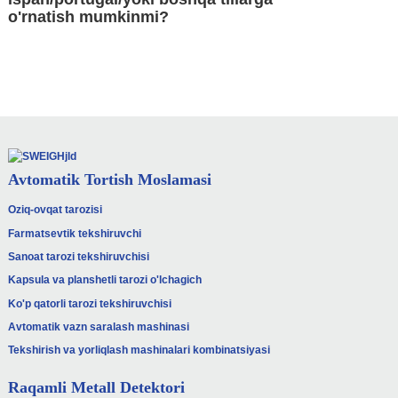
o'rnatish mumkinmi?
Bizning sensorli ekranlarimiz asosan 2 tilda
mavjud. Agar mijozga boshqa til kerak bo'lsa, biz
tarjimada yordam beramiz.
Avtomatik Tortish Moslamasi
Oziq-ovqat tarozisi
Farmatsevtik tekshiruvchi
Sanoat tarozi tekshiruvchisi
Kapsula va planshetli tarozi o'lchagich
Ko'p qatorli tarozi tekshiruvchisi
Avtomatik vazn saralash mashinasi
Tekshirish va yorliqlash mashinalari kombinatsiyasi
Raqamli Metall Detektori