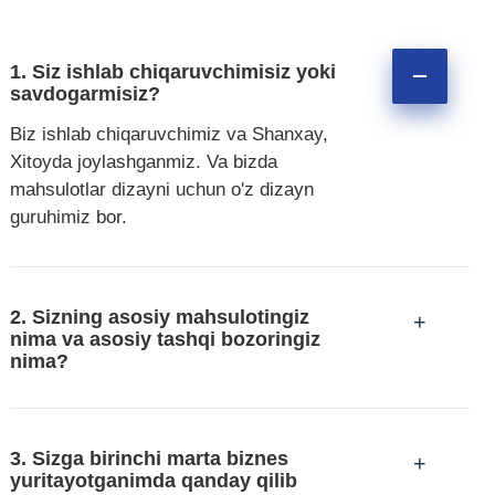
1. Siz ishlab chiqaruvchimisiz yoki
savdogarmisiz?
Biz ishlab chiqaruvchimiz va Shanxay,
Xitoyda joylashganmiz. Va bizda
mahsulotlar dizayni uchun o'z dizayn
guruhimiz bor.
2. Sizning asosiy mahsulotingiz
+
nima va asosiy tashqi bozoringiz
nima?
3. Sizga birinchi marta biznes
+
yuritayotganimda qanday qilib