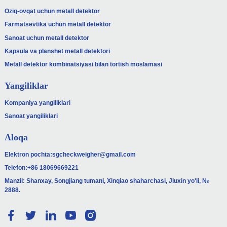
Oziq-ovqat uchun metall detektor
Farmatsevtika uchun metall detektor
Sanoat uchun metall detektor
Kapsula va planshet metall detektori
Metall detektor kombinatsiyasi bilan tortish moslamasi
Yangiliklar
Kompaniya yangiliklari
Sanoat yangiliklari
Aloqa
Elektron pochta:
sgcheckweigher@gmail.com
Telefon:
+86 18069669221
Manzil: Shanxay, Songjiang tumani, Xinqiao shaharchasi, Jiuxin yo'li, №
2888.