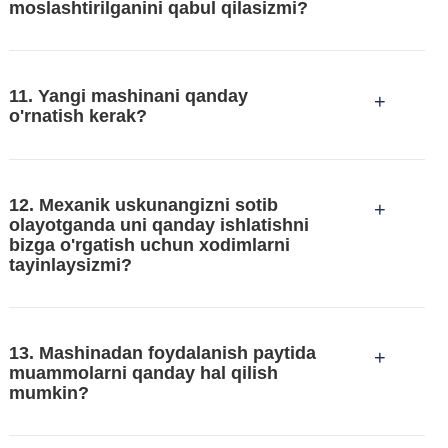
moslashtirilganini qabul qilasizmi?
11. Yangi mashinani qanday
+
o'rnatish kerak?
12. Mexanik uskunangizni sotib
+
olayotganda uni qanday ishlatishni
bizga o'rgatish uchun xodimlarni
tayinlaysizmi?
13. Mashinadan foydalanish paytida
+
muammolarni qanday hal qilish
mumkin?