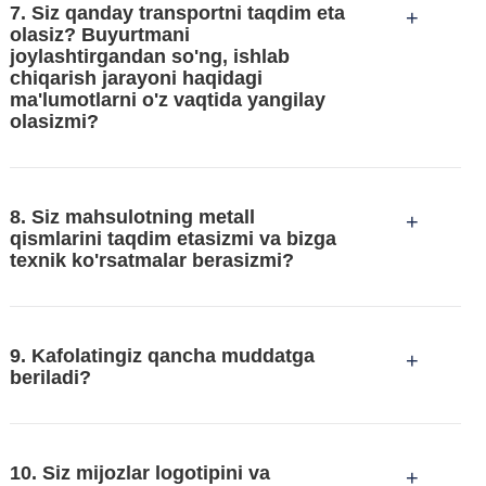
7. Siz qanday transportni taqdim eta
+
olasiz? Buyurtmani
joylashtirgandan so'ng, ishlab
chiqarish jarayoni haqidagi
ma'lumotlarni o'z vaqtida yangilay
olasizmi?
8. Siz mahsulotning metall
+
qismlarini taqdim etasizmi va bizga
texnik ko'rsatmalar berasizmi?
9. Kafolatingiz qancha muddatga
+
beriladi?
10. Siz mijozlar logotipini va
+