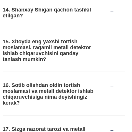
14. Shanxay Shigan qachon tashkil
+
etilgan?
15. Xitoyda eng yaxshi tortish
+
moslamasi, raqamli metall detektor
ishlab chiqaruvchisini qanday
tanlash mumkin?
16. Sotib olishdan oldin tortish
+
moslamasi va metall detektor ishlab
chiqaruvchisiga nima deyishingiz
kerak?
Avvalo, siz mahsulotingizni taqdim etishingiz
kerak. Masalan, qadoqning o'lchami va shakli va
17. Sizga nazorat tarozi va metall
boshqalar.
+