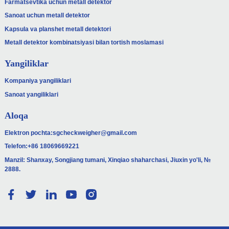
Farmatsevtika uchun metall detektor
Sanoat uchun metall detektor
Kapsula va planshet metall detektori
Metall detektor kombinatsiyasi bilan tortish moslamasi
Yangiliklar
Kompaniya yangiliklari
Sanoat yangiliklari
Aloqa
Elektron pochta:
sgcheckweigher@gmail.com
Telefon:
+86 18069669221
Manzil: Shanxay, Songjiang tumani, Xinqiao shaharchasi, Jiuxin yo'li, №
2888.