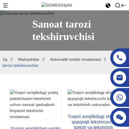
Sanoat tarozi
tekshiruvchisi
Uy
Mahsulotlar
Avtomatik tortish moslamasi
Sanoat
tarozi tekshiruvchisi
sgcheckweigher@gmail.com
Yuqori aniqlikdagi shisha
qopqoqli tekshiruvchi
tortish va tekshirish
Yuqori aniqlikdagi yostiq