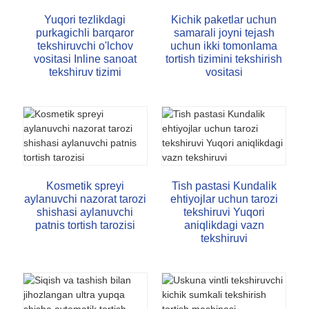
Yuqori tezlikdagi
Kichik paketlar uchun
purkagichli barqaror
samarali joyni tejash
tekshiruvchi o'lchov
uchun ikki tomonlama
vositasi Inline sanoat
tortish tizimini tekshirish
tekshiruv tizimi
vositasi
Kosmetik spreyi
Tish pastasi Kundalik
aylanuvchi nazorat tarozi
ehtiyojlar uchun tarozi
shishasi aylanuvchi
tekshiruvi Yuqori
patnis tortish tarozisi
aniqlikdagi vazn
tekshiruvi