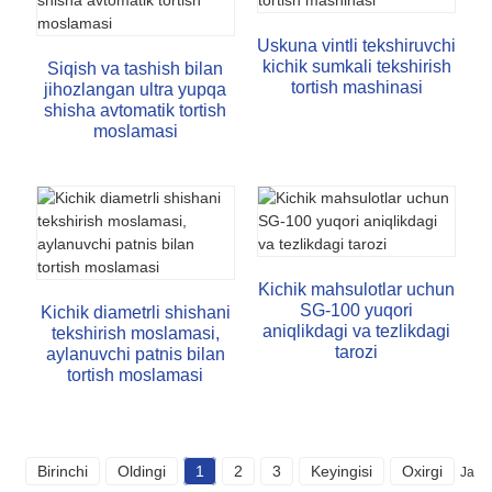
Uskuna vintli tekshiruvchi
kichik sumkali tekshirish
Siqish va tashish bilan
tortish mashinasi
jihozlangan ultra yupqa
shisha avtomatik tortish
moslamasi
Kichik mahsulotlar uchun
SG-100 yuqori
Kichik diametrli shishani
aniqlikdagi va tezlikdagi
tekshirish moslamasi,
tarozi
aylanuvchi patnis bilan
tortish moslamasi
Birinchi
Oldingi
1
2
3
Keyingisi
Oxirgi
Jami