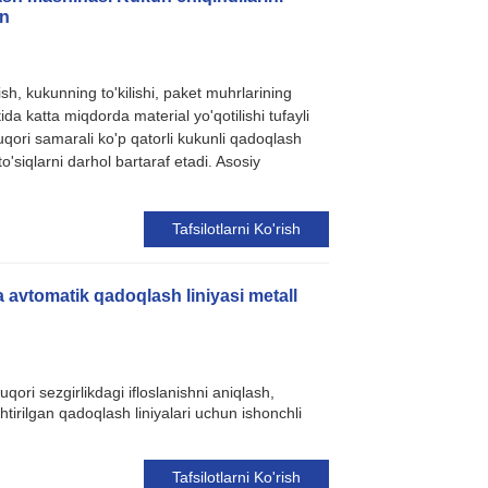
in
ish, kukunning to'kilishi, paket muhrlarining
ida katta miqdorda material yo'qotilishi tufayli
qori samarali ko'p qatorli kukunli qadoqlash
'siqlarni darhol bartaraf etadi. Asosiy
Tafsilotlarni Ko'rish
a avtomatik qadoqlash liniyasi metall
qori sezgirlikdagi ifloslanishni aniqlash,
tirilgan qadoqlash liniyalari uchun ishonchli
Tafsilotlarni Ko'rish