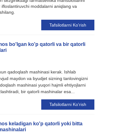
 sezgirlikdagi farmatsevtika mahsulotlarini
 ifloslantiruvchi moddalarni aniqlang va
xshilang.
Tafsilotlarni Ko'rish
s bo'lgan ko'p qatorli va bir qatorli
ari
ukun qadoqlash mashinasi kerak. Ishlab
avjud maydon va byudjet sizning tanlovingizni
doqlash mashinasi yuqori hajmli ehtiyojlarni
lashtiradi, bir qatorli mashinalar esa...
Tafsilotlarni Ko'rish
s keladigan ko'p qatorli yoki bitta
mashinalari