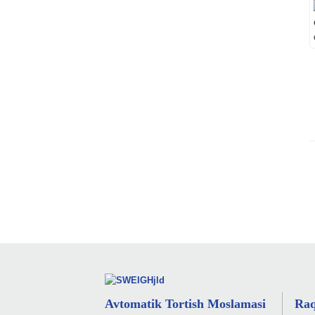
Avtomatik Tortish Moslamasi
Raq