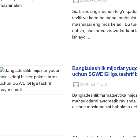
2026-yil 6-iyul
Siz biznesingiz uchun to'g'ri qado
tezlik va katta hajmdagi mahsulot 
mashinasi eng mos keladi. Bu turd
qahva, shakar va ziravorlar kabi 
ishlaydi...
Bangladeshlik mijozlar yuqori
uchun SGWEIGHga tashrif b
2026-yil 4-iyul
Bangladeshlik farmatsevtika mijoz
mahsulotlarni avtomatik ravishda r
o'lchov moslamasini baholash uc