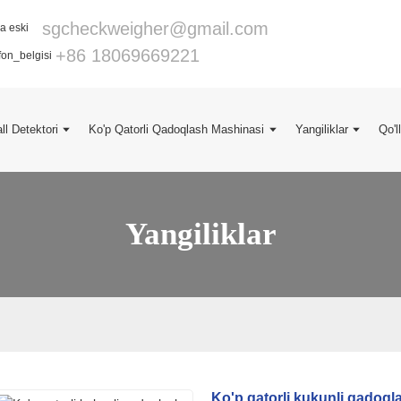
sgcheckweigher@gmail.com
+86 18069669221
ll Detektori
Ko'p Qatorli Qadoqlash Mashinasi
Yangiliklar
Qo'l
Yangiliklar
Ko'p qatorli kukunli qadoql