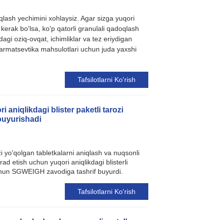
qlash yechimini xohlaysiz. Agar sizga yuqori
kerak bo'lsa, ko'p qatorli granulali qadoqlash
agi oziq-ovqat, ichimliklar va tez eriydigan
farmatsevtika mahsulotlari uchun juda yaxshi
Tafsilotlarni Ko'rish
 aniqlikdagi blister paketli tarozi
uyurishadi
i yo'qolgan tabletkalarni aniqlash va nuqsonli
ad etish uchun yuqori aniqlikdagi blisterli
hun SGWEIGH zavodiga tashrif buyurdi.
Tafsilotlarni Ko'rish