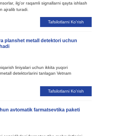
nsorlar, ilg'or raqamli signallarni qayta ishlash
 ajralib turadi.
Tafsilotlarni Ko'rish
va planshet metall detektori uchun
hadi
arish liniyalari uchun ikkita yuqori
 metall detektorlarini tanlagan Vetnam
Tafsilotlarni Ko'rish
uchun avtomatik farmatsevtika paketi