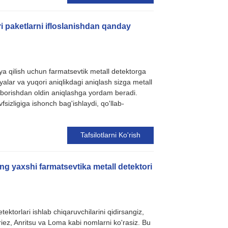
i paketlarni ifloslanishdan qanday
oya qilish uchun farmatsevtik metall detektorga
iyalar va yuqori aniqlikdagi aniqlash sizga metall
 borishdan oldin aniqlashga yordam beradi.
sizligiga ishonch bag'ishlaydi, qo'llab-
Tafsilotlarni Ko'rish
ng yaxshi farmatsevtika metall detektori
ektorlari ishlab chiqaruvchilarini qidirsangiz,
iez, Anritsu va Loma kabi nomlarni ko'rasiz. Bu