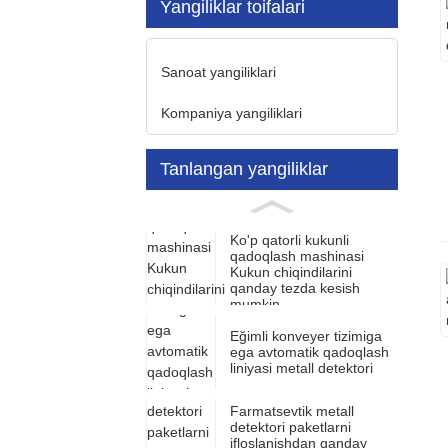
Yangiliklar toifalari
Sanoat yangiliklari
Kompaniya yangiliklari
Tanlangan yangiliklar
Ko'p qatorli kukunli
qadoqlash mashinasi
Kukun chiqindilarini
qanday tezda kesish
mumkin
Eğimli konveyer tizimiga
ega avtomatik qadoqlash
liniyasi metall detektori
Farmatsevtik metall
detektori paketlarni
ifloslanishdan qanday