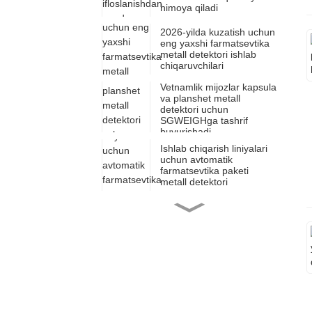
himoya qiladi
2026-yilda kuzatish uchun
eng yaxshi farmatsevtika
metall detektori ishlab
chiqaruvchilari
Vetnamlik mijozlar kapsula
va planshet metall
detektori uchun
SGWEIGHga tashrif
buyurishadi
Ishlab chiqarish liniyalari
uchun avtomatik
farmatsevtika paketi
metall detektori
Sizning biznesingiz uchun
mos bo'lgan ko'p qatorli
va bir qatorli kukunli
qadoqlash mashinalari
Sizning biznesingizga eng
mos keladigan ko'p qatorli
yoki bitta qatorli granulali
qadoqlash mashinalari