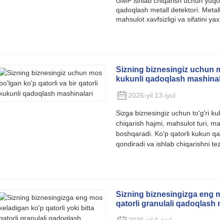
GMP ishlab chiqarish uchun yuqori
qadoqlash metall detektori. Metall
mahsulot xavfsizligi va sifatini ya
Sizning biznesingiz uchun mo
kukunli qadoqlash mashinal
2026-yil 13-iyul
Sizga biznesingiz uchun to'g'ri k
chiqarish hajmi, mahsulot turi, m
boshqaradi. Ko'p qatorli kukun qa
qondiradi va ishlab chiqarishni tez
Sizning biznesingizga eng mo
qatorli granulali qadoqlash 