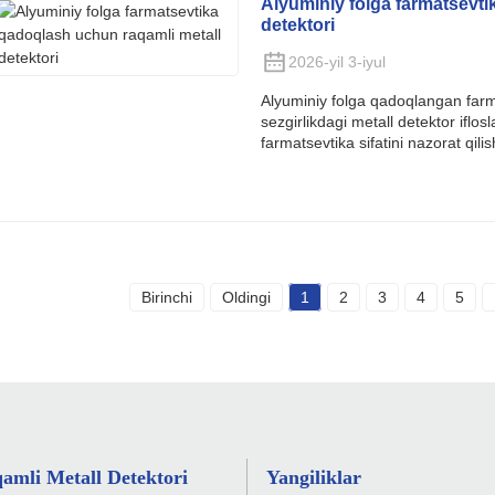
Alyuminiy folga farmatsevti
detektori
2026-yil 3-iyul
Alyuminiy folga qadoqlangan farm
sezgirlikdagi metall detektor iflo
farmatsevtika sifatini nazorat qilis
Birinchi
Oldingi
1
2
3
4
5
amli Metall Detektori
Yangiliklar