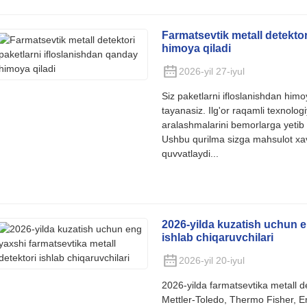
Farmatsevtik metall detektor
himoya qiladi
2026-yil 27-iyul
Siz paketlarni ifloslanishdan him
tayanasiz. Ilg'or raqamli texnolog
aralashmalarini bemorlarga yetib
Ushbu qurilma sizga mahsulot xavf
quvvatlaydi...
2026-yilda kuzatish uchun e
ishlab chiqaruvchilari
2026-yil 20-iyul
2026-yilda farmatsevtika metall det
Mettler-Toledo, Thermo Fisher, Er