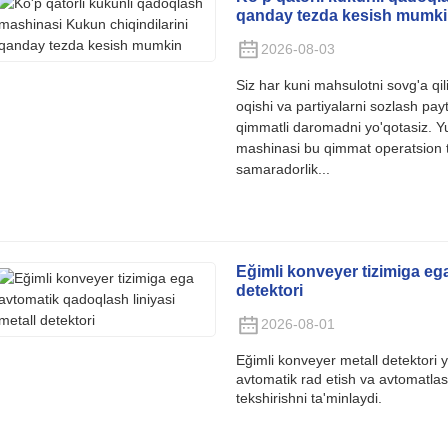
qanday tezda kesish mumk
2026-08-03
Siz har kuni mahsulotni sovg'a qil
oqishi va partiyalarni sozlash payt
qimmatli daromadni yo'qotasiz. Yu
mashinasi bu qimmat operatsion to
samaradorlik...
Eğimli konveyer tizimiga eg
detektori
2026-08-01
Eğimli konveyer metall detektori yu
avtomatik rad etish va avtomatlash
tekshirishni ta'minlaydi.