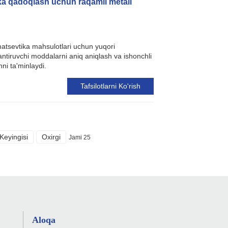
ka qadoqlash uchun raqamli metall
atsevtika mahsulotlari uchun yuqori
slantiruvchi moddalarni aniq aniqlash va ishonchli
hni ta'minlaydi.
Tafsilotlarni Ko'rish
Keyingisi
Oxirgi
Jami 25
Aloqa