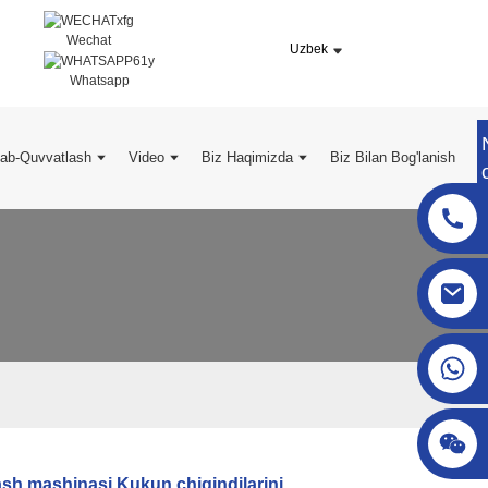
Wechat
Uzbek
Whatsapp
lab-Quvvatlash
Video
Biz Haqimizda
Biz Bilan Bog'lanish
sgcheckweigher@gmail.com
ash mashinasi Kukun chiqindilarini