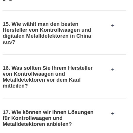
15. Wie wählt man den besten
+
Hersteller von Kontrollwaagen und
digitalen Metalldetektoren in China
aus?
16. Was sollten Sie Ihrem Hersteller
+
von Kontrollwaagen und
Metalldetektoren vor dem Kauf
mitteilen?
Zunächst müssen Sie Ihr Produkt vorstellen. Zum
Beispiel die Größe und Form der Verpackung
17. Wie können wir Ihnen Lösungen
usw.
+
für Kontrollwaagen und
Metalldetektoren anbieten?
Zweitens müssen Sie Ihre konkreten