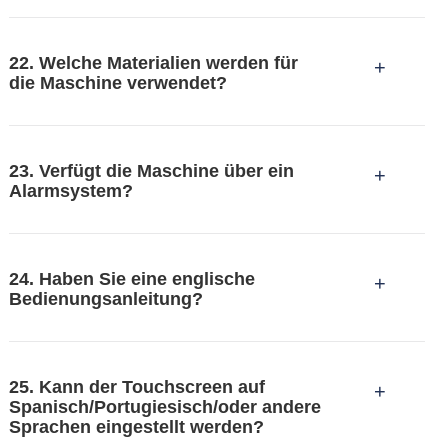
Es benötigt weitere Informationen wie
dem Versand einer abschließenden
Paketgröße, Geschwindigkeit und Genauigkeit,
Funktionsprüfung unterzogen.
22. Welche Materialien werden für
um Ihnen dann das am besten geeignete Modell
+
die Maschine verwendet?
empfehlen zu können.
Rahmen aus Edelstahl 304, Förderband in
Lebensmittelqualität. Modulares Design, einfache
23. Verfügt die Maschine über ein
Installation, Wartung und Reinigung.
+
Alarmsystem?
Optional. Wird ein nicht qualifiziertes Produkt
erkannt, erfolgt automatisch ein Alarm und eine
24. Haben Sie eine englische
dreifarbige Warnleuchte wird angezeigt.
+
Bedienungsanleitung?
Selbstverständlich steht Ihnen professionelles
Personal für die Videokommunikation zur
25. Kann der Touchscreen auf
Verfügung.
+
Spanisch/Portugiesisch/oder andere
Sprachen eingestellt werden?