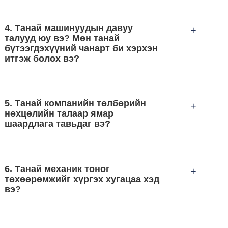
4. Танай машинуудын давуу
+
талууд юу вэ? Мөн танай
бүтээгдэхүүний чанарт би хэрхэн
итгэж болох вэ?
5. Танай компанийн төлбөрийн
+
нөхцөлийн талаар ямар
шаардлага тавьдаг вэ?
6. Танай механик тоног
+
төхөөрөмжийг хүргэх хугацаа хэд
вэ?