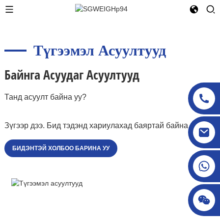
Түгээмэл Асуултууд
Байнга Асуудаг Асуултууд
Танд асуулт байна уу?
Зүгээр дээ. Бид тэдэнд хариулахад баяртай байна.
sgcheckweigher@gmail.com
БИДЭНТЭЙ ХОЛБОО БАРИНА УУ