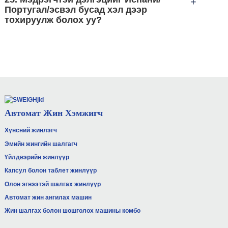
+
Португал/эсвэл бусад хэл дээр
тохируулж болох уу?
Манай мэдрэгчтэй дэлгэцүүд голчлон 2 хэл
дээр байдаг. Хэрэв үйлчлүүлэгч өөр хэлний
хэл хүсвэл бид орчуулга хийхэд туслах болно.
Автомат Жин Хэмжигч
Хүнсний жинлэгч
Эмийн жингийн шалгагч
Үйлдвэрийн жинлүүр
Капсул болон таблет жинлүүр
Олон эгнээтэй шалгах жинлүүр
Автомат жин ангилах машин
Жин шалгах болон шошголох машины комбо