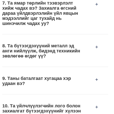
7. Та ямар төрлийн тээвэрлэлт
+
хийж чадах вэ? Захиалга өгсний
дараа үйлдвэрлэлийн үйл явцын
мэдээллийг цаг тухайд нь
шинэчилж чадах уу?
8. Та бүтээгдэхүүний металл эд
+
анги нийлүүлж, бидэнд техникийн
зөвлөгөө өгдөг үү?
9. Таны баталгаат хугацаа хэр
+
удаан вэ?
10. Та үйлчлүүлэгчийн лого болон
+
захиалгат бүтээгдэхүүнийг хүлээн