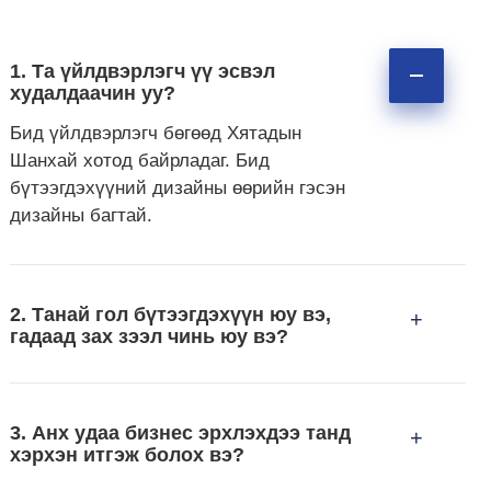
1. Та үйлдвэрлэгч үү эсвэл
худалдаачин уу?
Бид үйлдвэрлэгч бөгөөд Хятадын
Шанхай хотод байрладаг. Бид
бүтээгдэхүүний дизайны өөрийн гэсэн
дизайны багтай.
2. Танай гол бүтээгдэхүүн юу вэ,
+
гадаад зах зээл чинь юу вэ?
3. Анх удаа бизнес эрхлэхдээ танд
+
хэрхэн итгэж болох вэ?