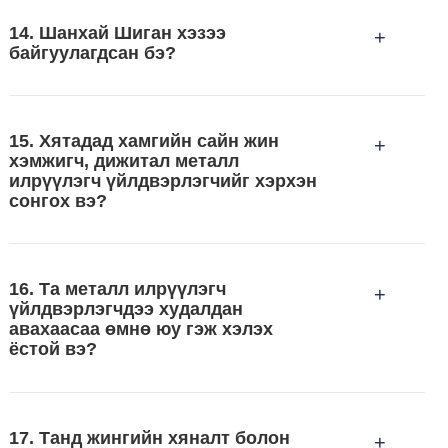
14. Шанхай Шиган хэзээ
+
байгуулагдсан бэ?
15. Хятадад хамгийн сайн жин
+
хэмжигч, дижитал металл
илрүүлэгч үйлдвэрлэгчийг хэрхэн
сонгох вэ?
16. Та металл илрүүлэгч
+
үйлдвэрлэгчдээ худалдан
авахаасаа өмнө юу гэж хэлэх
ёстой вэ?
Эхлээд та бүтээгдэхүүнээ танилцуулах
хэрэгтэй. Жишээлбэл, сав баглаа боодлын
17. Танд жингийн хяналт болон
хэмжээ, хэлбэр гэх мэт.
+