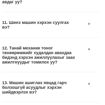
авдаг уу?
11. Шинэ машин хэрхэн суулгах
+
вэ?
12. Танай механик тоног
+
төхөөрөмжийг худалдан авахдаа
бидэнд хэрхэн ажиллуулахыг заах
ажилтнуудыг томилох уу?
13. Машин ашиглах явцад гарч
+
болзошгүй асуудлыг хэрхэн
шийдвэрлэх вэ?