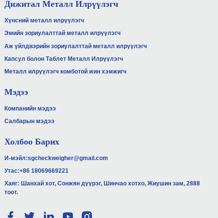
Дижитал Металл Илрүүлэгч
Хүнсний металл илрүүлэгч
Эмийн зориулалттай металл илрүүлэгч
Аж үйлдвэрийн зориулалттай металл илрүүлэгч
Капсул болон Таблет Металл Илрүүлэгч
Металл илрүүлэгч комботой жин хэмжигч
Мэдээ
Компанийн мэдээ
Салбарын мэдээ
Холбоо Барих
И-мэйл:
sgcheckweigher@gmail.com
Утас:
+86 18069669221
Хаяг: Шанхай хот, Сонжян дүүрэг, Шинчао хотхо, Жиушин зам, 2888
тоот.