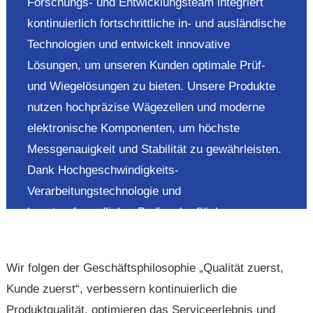
Forschungs- und Entwicklungsteam integriert
kontinuierlich fortschrittliche in- und ausländische
Technologien und entwickelt innovative
Lösungen, um unseren Kunden optimale Prüf-
und Wiegelösungen zu bieten. Unsere Produkte
nutzen hochpräzise Wägezellen und moderne
elektronische Komponenten, um höchste
Messgenauigkeit und Stabilität zu gewährleisten.
Dank Hochgeschwindigkeits-
Verarbeitungstechnologie und
benutzerfreundlicher Bedienoberfläche
ermöglichen sie eine schnelle und einfache
Bedienung und steigern so die
Wir folgen der Geschäftsphilosophie „Qualität zuerst,
Produktionseffizienz deutlich. Auch unser
Kunde zuerst“, verbessern kontinuierlich die
Kundendienst ist stets für Sie da und bietet Ihnen
Produktqualität, optimieren das Serviceerlebnis und