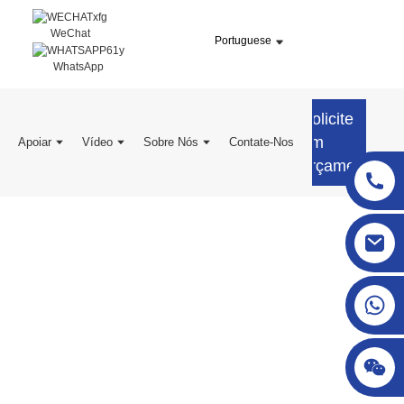
WeChat
Portuguese
WhatsApp
Solicite
um
Apoiar
Vídeo
Sobre Nós
Contate-Nos
orçamento
sgcheckweigher@gmail.com