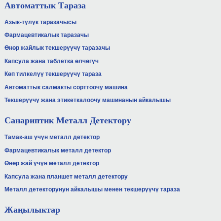
Автоматтык Тараза
Азык-түлүк таразачысы
Фармацевтикалык таразачы
Өнөр жайлык текшерүүчү таразачы
Капсула жана таблетка өлчөгүч
Көп тилкелүү текшерүүчү тараза
Автоматтык салмакты сорттоочу машина
Текшерүүчү жана этикеткалоочу машинанын айкалышы
Санариптик Металл Детектору
Тамак-аш үчүн металл детектор
Фармацевтикалык металл детектор
Өнөр жай үчүн металл детектор
Капсула жана планшет металл детектору
Металл детекторунун айкалышы менен текшерүүчү тараза
Жаңылыктар