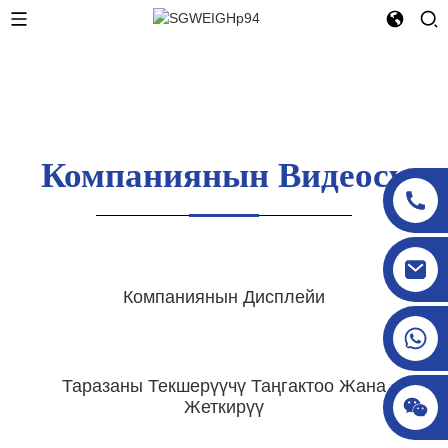
Компаниянын Видеосу
sgcheckweigher@gmail.com
Компаниянын Дисплейи
Таразаны Текшерүүчү Таңгактоо Жана
Жеткирүү