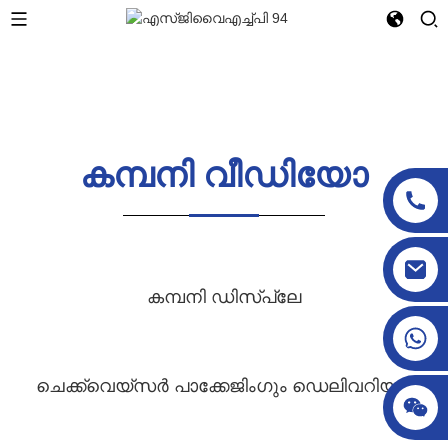
കമ്പനി വീഡിയോ
sgcheckweigher@gmail.com
കമ്പനി ഡിസ്പ്ലേ
ചെക്ക്‌വെയ്‌സർ പാക്കേജിംഗും ഡെലിവറിയും