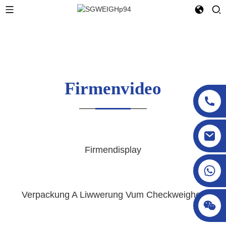
Firmenvideo
sgcheckweigher@gmail.com
Firmendisplay
Verpackung A Liwwerung Vum Checkweigher