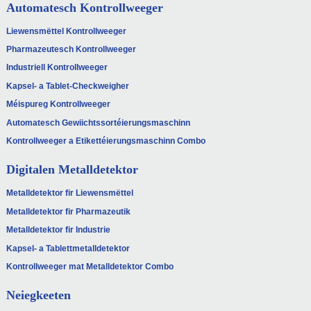
Automatesch Kontrollweeger
Liewensmëttel Kontrollweeger
Pharmazeutesch Kontrollweeger
Industriell Kontrollweeger
Kapsel- a Tablet-Checkweigher
Méispureg Kontrollweeger
Automatesch Gewiichtssortéierungsmaschinn
Kontrollweeger a Etikettéierungsmaschinn Combo
Digitalen Metalldetektor
Metalldetektor fir Liewensmëttel
Metalldetektor fir Pharmazeutik
Metalldetektor fir Industrie
Kapsel- a Tablettmetalldetektor
Kontrollweeger mat Metalldetektor Combo
Neiegkeeten