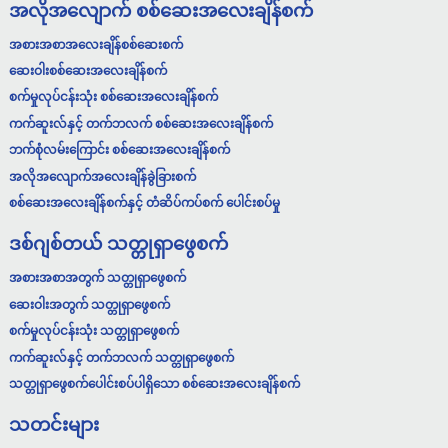
အလိုအလျောက် စစ်ဆေးအလေးချိန်စက်
အစားအစာအလေးချိန်စစ်ဆေးစက်
ဆေးဝါးစစ်ဆေးအလေးချိန်စက်
စက်မှုလုပ်ငန်းသုံး စစ်ဆေးအလေးချိန်စက်
ကက်ဆူးလ်နှင့် တက်ဘလက် စစ်ဆေးအလေးချိန်စက်
ဘက်စုံလမ်းကြောင်း စစ်ဆေးအလေးချိန်စက်
အလိုအလျောက်အလေးချိန်ခွဲခြားစက်
စစ်ဆေးအလေးချိန်စက်နှင့် တံဆိပ်ကပ်စက် ပေါင်းစပ်မှု
ဒစ်ဂျစ်တယ် သတ္တုရှာဖွေစက်
အစားအစာအတွက် သတ္တုရှာဖွေစက်
ဆေးဝါးအတွက် သတ္တုရှာဖွေစက်
စက်မှုလုပ်ငန်းသုံး သတ္တုရှာဖွေစက်
ကက်ဆူးလ်နှင့် တက်ဘလက် သတ္တုရှာဖွေစက်
သတ္တုရှာဖွေစက်ပေါင်းစပ်ပါရှိသော စစ်ဆေးအလေးချိန်စက်
သတင်းများ