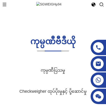
ကုမ္ပဏီဗီဒီယို
sgcheckweigher@gmail.com
ကုမ္ပဏီပြသမှု
Checkweigher ထုပ်ပိုးမှုနှင့် ပို့ဆောင်မှု