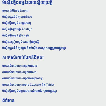
ម៉ាស៊ីនថ្លឹងទម្ងន់ដោយស្វ័យប្រវត្តិ
ឧបករណ៍ថ្លឹងទម្ងន់អាហារ
ម៉ាស៊ីនត្រួតពិនិត្យទម្ងន់ឱសថ
ម៉ាស៊ីនថ្លឹងទម្ងន់ឧស្សាហកម្ម
ម៉ាស៊ីនថ្លឹងគ្រាប់ថ្នាំ និងថេប្លេត
ម៉ាស៊ីនថ្លឹងទម្ងន់ច្រើនគន្លង
ម៉ាស៊ីនតម្រៀបទម្ងន់ដោយស្វ័យប្រវត្តិ
ម៉ាស៊ីនត្រួតពិនិត្យទម្ងន់ និងម៉ាស៊ីនដាក់ស្លាកសញ្ញារួមបញ្ចូលគ្នា
ឧបករណ៍ចាប់ដែកឌីជីថល
ឧបករណ៍រកលោហៈសម្រាប់អាហារ
ឧបករណ៍រកលោហៈសម្រាប់ឱសថ
ឧបករណ៍រកលោហៈសម្រាប់ឧស្សាហកម្ម
ឧបករណ៍រកលោហៈប្រភេទ Capsule និង Tablet
ម៉ាស៊ីនថ្លឹងទម្ងន់ជាមួយឧបករណ៍ចាប់ដែករួមបញ្ចូលគ្នា
ព័ត៌មាន