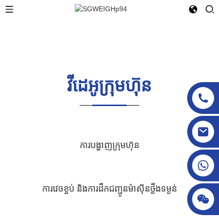
វីដេអូក្រុមហ៊ុន
sgcheckweigher@gmail.com
ការបង្ហាញក្រុមហ៊ុន
ការវេចខ្ចប់ និងការដឹកជញ្ជូនម៉ាស៊ីនថ្លឹងទម្ងន់