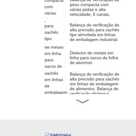
peso compacta com
várias pistas e alta
velocidade, 6 canais.
Balança de verificação de
alta precisão para sachês
tipo almofada em linhas
de embalagem industrial.
Detector de metais em
linha para sacos de folha
de alumínio
Balança de verificação de
alta precisão para sachês
em linhas de embalagem
de alimentos. Balança de
verificação dinâmica.
Detector de metais de alta
sensibilidade para
comprimidos e cápsulas
farmacêuticas.
Balança de controle
farmacêutica para
embalagens blister de alta