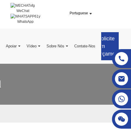
WeChat
Portuguese
WhatsApp
Solicite
um
Apoiar
Vídeo
Sobre Nós
Contate-Nos
orçamento
sgcheckweigher@gmail.com
l