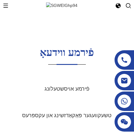
פֿירמע ווידעאָ
sgcheckweigher@gmail.com
פֿירמע אויסשטעלונג
טשעקוועגער פּאַקאַדזשינג און עקספּרעס