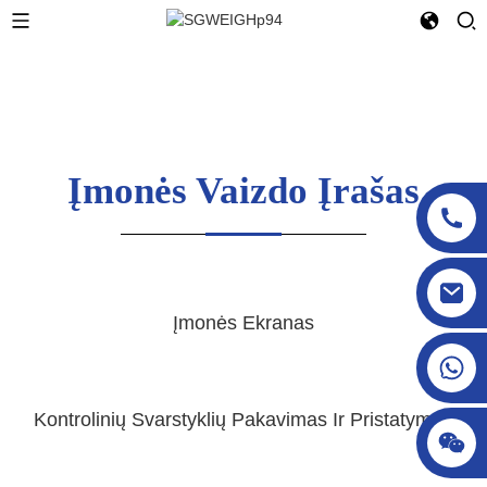
Įmonės Vaizdo Įrašas
sgcheckweigher@gmail.com
Įmonės Ekranas
Kontrolinių Svarstyklių Pakavimas Ir Pristatymas