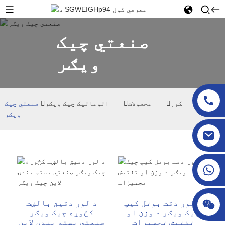
صنعتي چیک
ویګر
کور
محصولات
اتوماتیک چیک ویګر
صنعتي چیک
ویګر
sgcheckweigher@gmail.com
د لوړ دقت بوتل کیپ
د لوړ دقیق بالښت
چیک ویګر د وزن او
کڅوړه چیک ویګر
تفتیش تجهیزات
صنعتي بسته بندۍ لاین