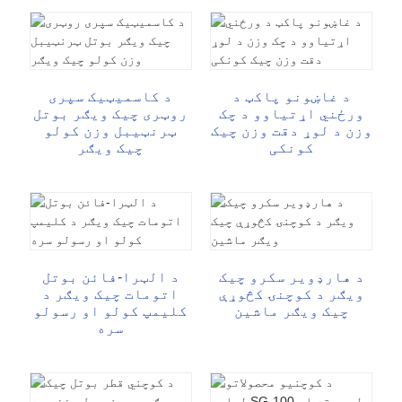
د غاښونو پاکټ د
د کاسمیټیک سپری
ورځني اړتیاوو د چک
روټری چیک ویګر بوتل
وزن د لوړ دقت وزن چیک
ټرنټیبل وزن کولو
کونکی
چیک ویګر
د هارډویر سکرو چیک
د الټرا-فائن بوتل
ویګر د کوچنۍ کڅوړې
اتومات چیک ویګر د
چیک ویګر ماشین
کلیمپ کولو او رسولو
سره