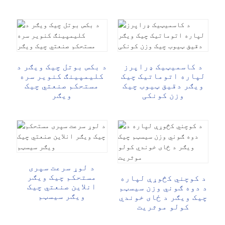
د کاسمیټیک ډراپرز
د بکس بوتل چیک ویګر د
لپاره اتوماتیک چیک
کلیمپینګ کنویر سره
ویګر دقیق ټیوب چیک
مستحکم صنعتي چیک
وزن کونکی
ویګر
د لوړ سرعت سپری
مستحکم چیک ویګر
د کوچني کڅوړې لپاره
انلاین صنعتي چیک
د دوه ګوني وزن سیسټم
ویګر سیسټم
چیک ویګر د ځای خوندي
کولو موثریت