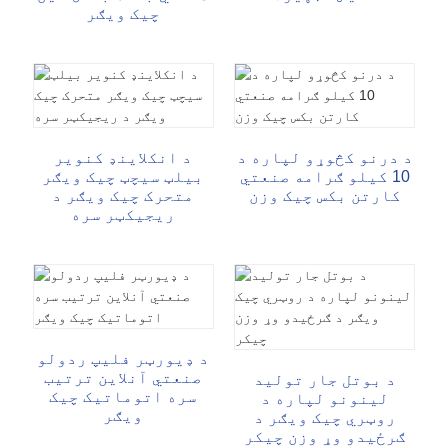
چیک ویګر
د درنو کڅوړو لپاره د
د انکلاینډ کنویر
10 کیلو ګرامه صنعتي
بیلټ سیچټ چیک ویګر
کارتن بکس چیک وزن
متحرک چیک ویګر د
ریجیکټر سره
د ډیورټر فلیپ ردولو
صنعتي آنلاین ترتیب
د بوتل جار تولید
سره اتوماتیک چیک
لینونو لپاره د
ویګر
روټري چیک ویګر د
ګرځیدو وړ وزن چیکر