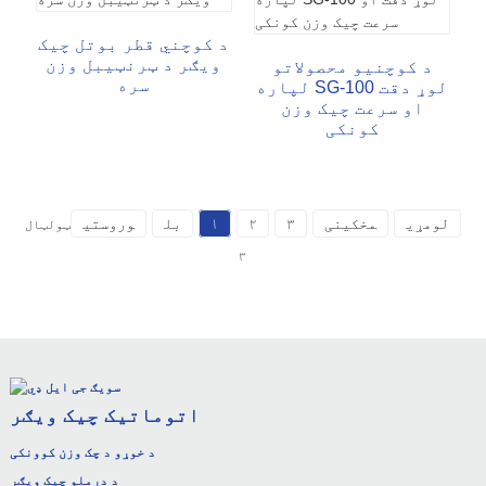
د کوچني قطر بوتل چیک
ویګر د ټرنټیبل وزن
د کوچنیو محصولاتو
سره
لپاره SG-100 لوړ دقت
او سرعت چیک وزن
کونکی
لومړی
مخکینی
۳
۲
۱
بل
وروستی
ټولټال
۳
اتوماتیک چیک ویګر
د خوړو د چک وزن کوونکی
د درملو چیک ویګر