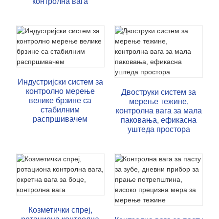
контролна вага
Индустријски систем за
контролно мерење
Двоструки систем за
велике брзине са
мерење тежине,
стабилним
контролна вага за мала
распршивачем
паковања, ефикасна
уштеда простора
Козметички спреј,