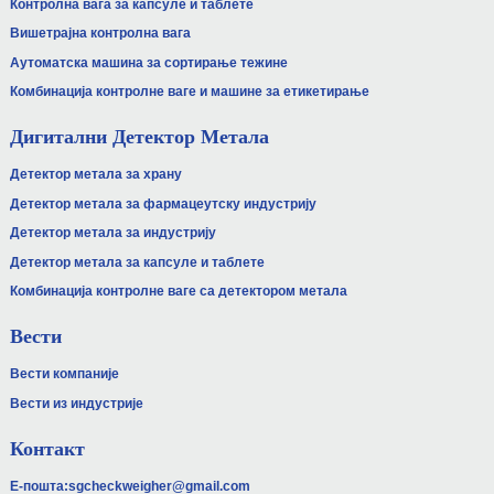
Контролна вага за капсуле и таблете
Вишетрајна контролна вага
Аутоматска машина за сортирање тежине
Комбинација контролне ваге и машине за етикетирање
Дигитални Детектор Метала
Детектор метала за храну
Детектор метала за фармацеутску индустрију
Детектор метала за индустрију
Детектор метала за капсуле и таблете
Комбинација контролне ваге са детектором метала
Вести
Вести компаније
Вести из индустрије
Контакт
Е-пошта:
sgcheckweigher@gmail.com