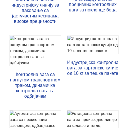
прецизних контролних
индустријску линију за
вага за поклопце боца
паковање са
јастучастим кесицама
високе прецизности
Индустријска контролна
вага за картонске кутије
од 10 кг за тешке пакете
Контролна вага са
нагнутом транспортном
траком, динамичка
контролна вага са
одбијачем