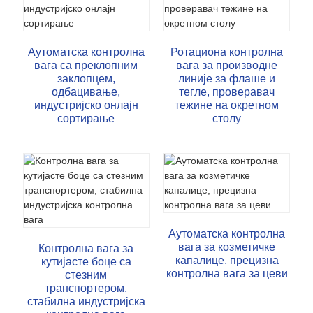
Аутоматска контролна
Ротациона контролна
вага са преклопним
вага за производне
заклопцем,
линије за флаше и
одбацивање,
тегле, проверавач
индустријско онлајн
тежине на окретном
сортирање
столу
Аутоматска контролна
вага за козметичке
Контролна вага за
капалице, прецизна
кутијасте боце са
контролна вага за цеви
стезним
транспортером,
стабилна индустријска