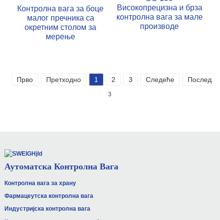
Високопрецизна и брза
Контролна вага за боце
контролна вага за мале
малог пречника са
производе
окретним столом за
мерење
Прво
Претходно
1
2
3
Следеће
Последњ
3
Аутоматска Контролна Вага
Контролна вага за храну
Фармацеутска контролна вага
Индустријска контролна вага