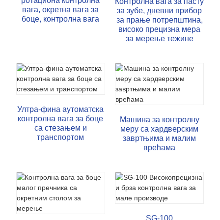
ротациона контролна
Контролна вага за пасту
вага, окретна вага за
за зубе, дневни прибор
боце, контролна вага
за прање потрепштина,
високо прецизна мера
за мерење тежине
Ултра-фина аутоматска
контролна вага за боце
Машина за контролну
са стезањем и
меру са хардверским
транспортом
завртњима и малим
врећама
SG-100