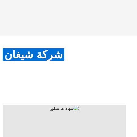
شركة شيغان
شركة شنغهاي شيجان الصناعية المحدودة
شركة شيغان هي شركة مصنعة وموردة لأجهزة فحص الوزن
الأوتوماتيكية، وأجهزة الكشف عن المعادن الرقمية، وآلات الوزن
واللصق الأوتوماتيكية. تواصلوا معنا!