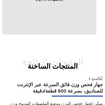
المنتجات الرائجة
المنتجات الساخنة
جهاز فحص وزن فائق السرعة عبر الإنترنت
للصناديق، بسرعة 600 قطعة/دقيقة
ب
يمكن لجهاز فحص الوزن ووضع الملصقات المدمج وزن
جه