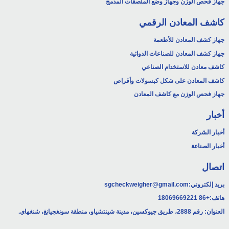
جهاز فحص الوزن وجهاز وضع الملصقات المدمج
كاشف المعادن الرقمي
جهاز كشف المعادن للأطعمة
جهاز كشف المعادن للصناعات الدوائية
كاشف معادن للاستخدام الصناعي
كاشف المعادن على شكل كبسولات وأقراص
جهاز فحص الوزن مع كاشف المعادن
أخبار
أخبار الشركة
أخبار الصناعة
اتصال
بريد إلكتروني:
sgcheckweigher@gmail.com
هاتف:
+86 18069669221
العنوان: رقم 2888، طريق جيوكسين، مدينة شينتشياو، منطقة سونغجيانغ، شنغهاي.