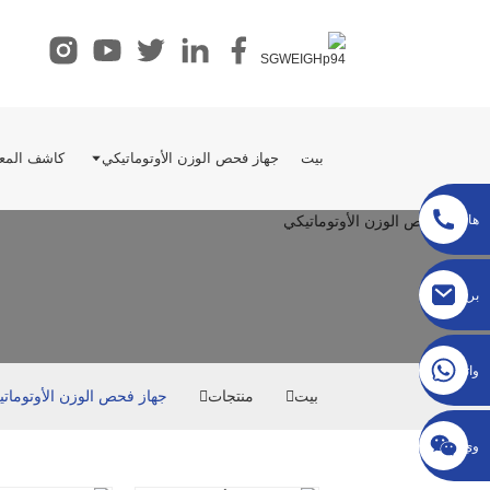
بيت
جهاز فحص الوزن الأوتوماتيكي
كاشف المعا
هاتف
sgcheckweigher@gmail.com
بريد
إلكتروني
واتساب
بيت
منتجات
جهاز فحص الوزن الأوتومات
وي