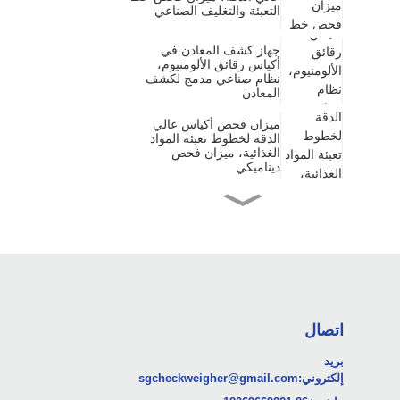
التعبئة والتغليف الصناعي
جهاز كشف المعادن في
أكياس رقائق الألومنيوم،
نظام صناعي مدمج لكشف
المعادن
ميزان فحص أكياس عالي
الدقة لخطوط تعبئة المواد
الغذائية، ميزان فحص
ديناميكي
جهاز كشف معادن عالي
الحساسية للأقراص
والكبسولات الصيدلانية
جهاز فحص الوزن الصيدلاني
عالي الدقة لتغليف العلب
والشرائط البلاستيكية
اتصال
ميزان فحص أكياس الطعام
بريد
والمشروبات صغير الحجم
إلكتروني:
sgcheckweigher@gmail.com
وعالي السرعة