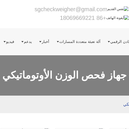
sgcheckweigher@gmail.com
+86 18069669221
دن الرقمي
آلة تعبئة متعددة المسارات
أخبار
يدعم
فيديو
جهاز فحص الوزن الأوتوماتيكي
يكي