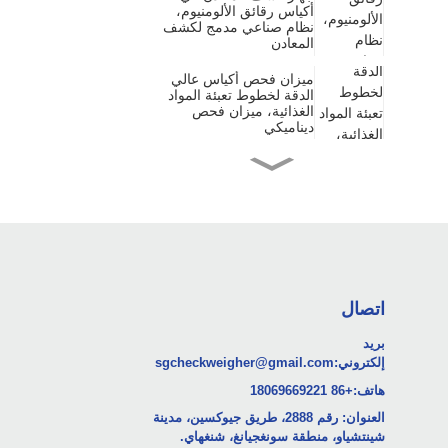
أكياس رقائق الألومنيوم،
نظام صناعي مدمج لكشف
المعادن
ميزان فحص أكياس عالي
الدقة لخطوط تعبئة المواد
الغذائية، ميزان فحص
ديناميكي
جهاز كشف معادن عالي
الحساسية للأقراص
والكبسولات الصيدلانية
جهاز فحص الوزن الصيدلاني
عالي الدقة لتغليف العلب
والشرائط البلاستيكية
اتصال
ميزان فحص أكياس الطعام
بريد
والمشروبات صغير الحجم
إلكتروني:
sgcheckweigher@gmail.com
وعالي السرعة
هاتف:
+86 18069669221
العنوان: رقم 2888، طريق جيوكسين، مدينة
جهاز فحص وزن العينات
المصغر للمختبرات، مناسب
شينتشياو، منطقة سونغجيانغ، شنغهاي.