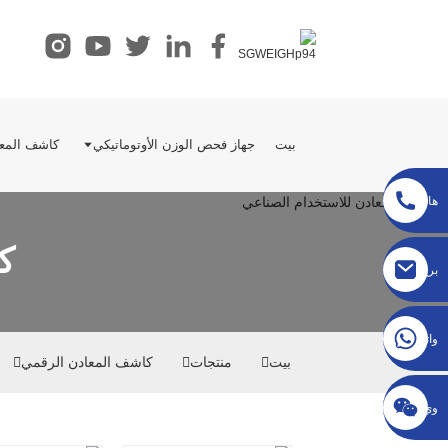
بيت
جهاز فحص الوزن الأوتوماتيكي
كاشف المعا
هاتف
ك
sgcheckweigher@gmail.com
بريد
إلكتروني
واتساب
بيت
منتجات
كاشف المعادن الرقمي
وي