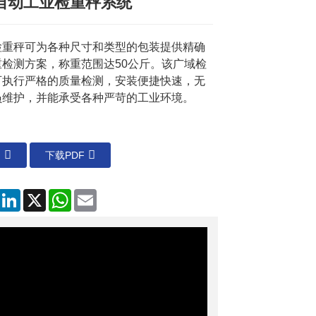
自动工业检重秤系统
Loading...
Loading...
Loading...
Loading...
检重秤可为各种尺寸和类型的包装提供精确
重检测方案，称重范围达50公斤。该广域检
可执行严格的质量检测，安装便捷快速，无
员维护，并能承受各种严苛的工业环境。
们
下载PDF
Facebook
LinkedIn
X
WhatsApp
电
子
邮
件