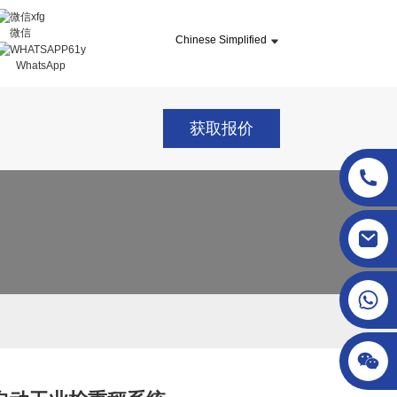
微信
Chinese Simplified
WhatsApp
获取报价
sgcheckweigher@gmail.com