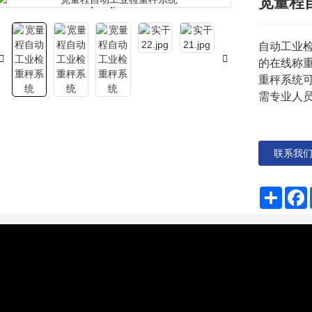
宽量程
Loading...
Loading...
自动工业
的在线称
重秤系统
需专业人
联系我
分
享