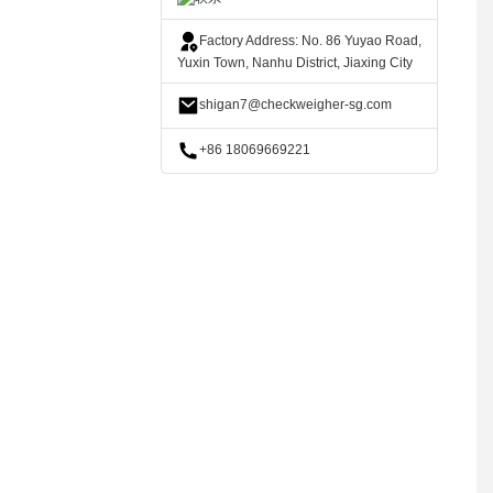
Factory Address: No. 86 Yuyao Road,
Yuxin Town, Nanhu District, Jiaxing City
shigan7@checkweigher-sg.com
+86 18069669221