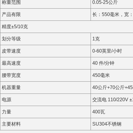
称重范围
0.05-25公斤
产品有限
长：550毫米，宽：
精度±5/10克
划分等级
1克
皮带速度
0-60英里/小时
最高速度
40 件/分钟
腰带宽度
450毫米
机器重量
40公斤+70公斤+4
电源
交流电 110/220V ±
力量
400瓦
主要材料
SU304不锈钢