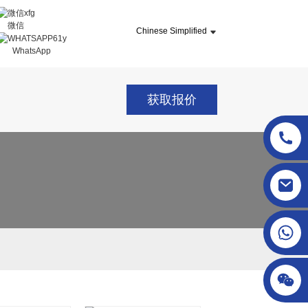
微信
Chinese Simplified
WhatsApp
获取报价
sgcheckweigher@gmail.com