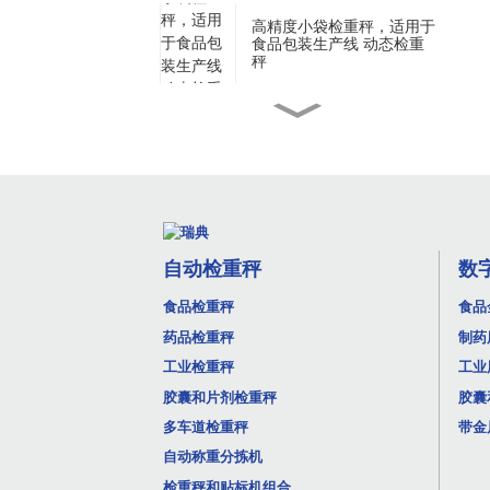
高精度小袋检重秤，适用于
食品包装生产线 动态检重
秤
用于片剂和胶囊药品的高灵
敏度金属探测器
用于盒式泡罩包装的高精度
药品检重秤
自动检重秤
数
食品检重秤
食品
小型食品饮料包装袋检重秤
高速检重秤
药品检重秤
制药
工业检重秤
工业
胶囊和片剂检重秤
胶囊
实验室迷你台式胶囊片剂取
样检重秤
多车道检重秤
带金
自动称重分拣机
检重秤和贴标机组合