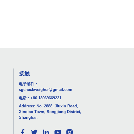
接触
电子邮件：
sgcheckweigher@gmail.com
电话：
+86 18069669221
Address: No. 2888, Jiuxin Road,
Xinqiao Town, Songjiang District,
Shanghai.