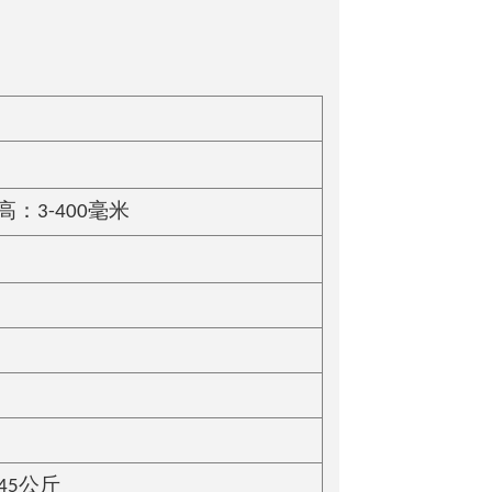
 高：3-400毫米
+45公斤