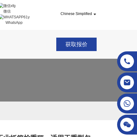
微信
Chinese Simplified
WhatsApp
获取报价
sgcheckweigher@gmail.com