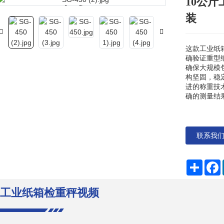
10公
Loading...
Loading...
装
这款工业纸
确验证重型
确保大规模
构坚固，稳
进的称重技
确的测量结
联系我
分
享
工业纸箱检重秤视频