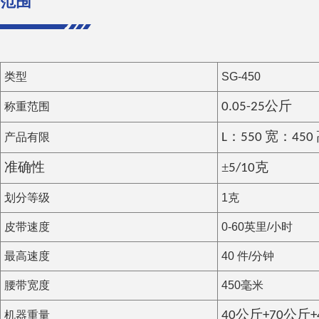
范围
类型
SG-450
称重范围
0.05-
25
公斤
产品有限
L：5
5
0 宽：450
±
准确性
5/10
克
划分等级
1克
皮带速度
0-60英里/小时
最高速度
40 件/分钟
腰带宽度
450毫米
机器重量
40
公斤
+70公斤