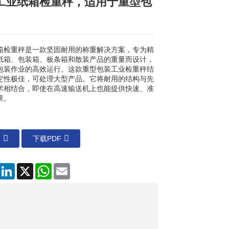
斤工业纸箱检重秤，适用于重型包
Loading...
Loading...
Loading...
Loading...
箱检重秤是一款坚固耐用的称重解决方案，专为精
纸箱、包装箱、板条箱和散装产品的重量而设计，
包装作业的高效运行。这款重型包装工业检重秤结
定性极佳，可处理大型产品。它将耐用的结构与先
术相结合，即使在高速输送机上也能提供快速、准
果。
们
下载PDF
Facebook
LinkedIn
X
WhatsApp
电
子
邮
件