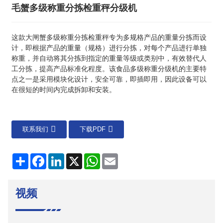
毛蟹多级称重分拣检重秤分级机
这款大闸蟹多级称重分拣检重秤专为多规格产品的重量分拣而设
计，即根据产品的重量（规格）进行分拣，对每个产品进行单独
称重，并自动将其分拣到指定的重量等级或类别中，有效替代人
工分拣，提高产品标准化程度。该食品多级称重分级机的主要特
点之一是采用模块化设计，安全可靠，即插即用，因此设备可以
在很短的时间内完成拆卸和安装。
联系我们
下载PDF
分
Facebook
LinkedIn
X
WhatsApp
电
享
子
邮
件
视频