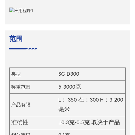
范围
类型
SG-D
300
称重范围
5-3000
克
L：
350
在：
30
0 H：3-200
产品有限
毫米
±
准确性
0.
3克-0.5克
取决于产品