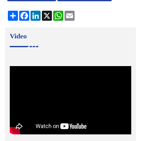
kongsi
Facebook
LinkedIn
X
WhatsApp
E-
mel
Video