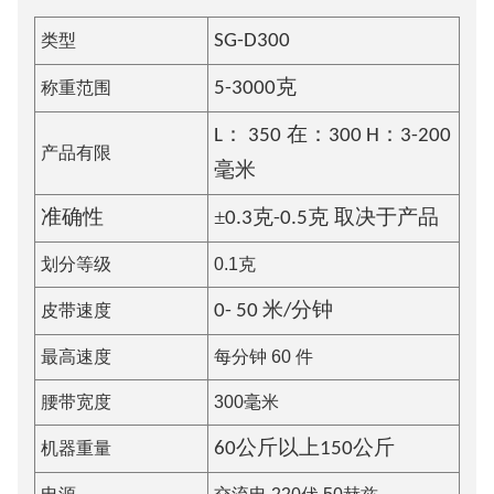
类型
SG-D
300
称重范围
5-3000
克
L：
350
在：
30
0 H：3-200
产品有限
毫米
±
准确性
0.
3克-0.5克
取决于产品
划分等级
0.1克
皮带速度
0-
5
0 米/分钟
最高速度
每分钟 60 件
腰带宽度
300毫米
机器重量
60公斤以上
150
公斤