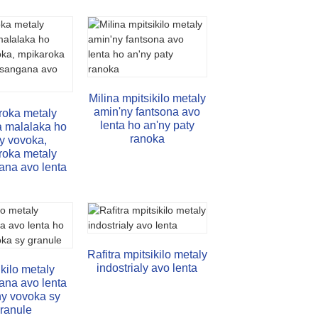
Milina mpitsikilo metaly
amin'ny fantsona avo
roka metaly
lenta ho an'ny paty
a malalaka ho
ranoka
y vovoka,
roka metaly
ana avo lenta
Rafitra mpitsikilo metaly
indostrialy avo lenta
ikilo metaly
ana avo lenta
ny vovoka sy
ranule