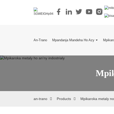
An-Trano
Mpandanja Mandeha Ho Azy
Mpikar
Mpik
an-trano
Products
Mpikaroka metaly n