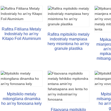
Rafitra Fitiliana Metaly
Indostrialy ho an'ny
Rafitra mpitsikilo metaly
Kitapo Foil Aluminium
indostrialy mampiasa
Mpika
hery misintona ho an'ny
mianjer
granule plastika
an'n
mpika
mitsang
Mpitsikilo metaly
Mpits
mitongilana dinamika
mitsang
ho an'ny fonosana kely
ho an'
g
Fitaovana mpitsikilo