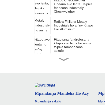
Kitapo Checkweigher
Ondana avo lenta, Tsipika
fonosana indostrialy
Checkweigher
Rafitra Fitiliana Metaly
Indostrialy ho an'ny Kitapo
Foil Aluminium
Fitaovana fandrefesana
kitapo avo lenta ho an'ny
tsipika famonosana
sakafo
Mpitsikilo metaly saro-
pady ho an'ny takelaka sy
kapsily fanafody
Fitaovana fandrefesana
fanafody ho an'ny
fonosana boaty misy
blister avo lenta
Mpandanja Mandeha Ho Azy
Mpi
Kitapo kely ho an'ny
sakafo sy zava-pisotro,
Mpandanja sakafo
Mpik
fitaovana fandrefesana