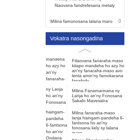
fitaovana fandrefesana metaly
Milina famonosana lalana maro
Vokatra nasongadina
Fitaovana fanaraha-maso
kitapo mandeha ho azy ho
an'ny fanaraha-maso avo
lenta amin'ny famokarana
fanafody
Milina Fanamarinana ny
Lanja ho an'ny Fonosana
Sakafo Mavesatra
Milina fanaraha-maso
lanja haingam-pandeha 6-
fantsona ho an'ny
fonosana kely sy lalana
maro