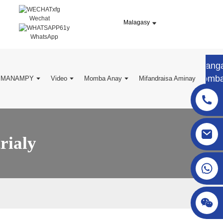
Wechat
Malagasy
WhatsApp
Mang
Tomb
MANAMPY
Video
Momba Anay
Mifandraisa Aminay
bidy
sgcheckweigher@gmail.com
rialy