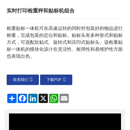
实时打印检重秤和贴标机组合
检重贴标一体机可在高速运转的同时对包装好的物品进行
称重，完成包装的定位和贴标。贴标头有多种形式和贴标
方式，可选配吹贴式、旋转式和压印式贴标头。该检重贴
标一体机的模块化设计在灵活性、耐用性和易维护性方面
也表现出色。
联系我们
下载PDF
分
Facebook
LinkedIn
X
WhatsApp
电
享
子
邮
件