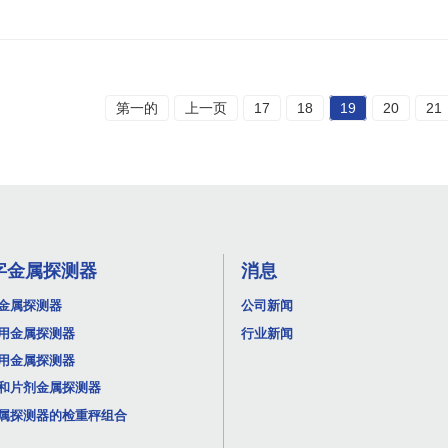
第一的
上一页
17
18
19
20
21
字金属探测器
消息
金属探测器
公司新闻
用金属探测器
行业新闻
用金属探测器
和片剂金属探测器
属探测器的检重秤组合