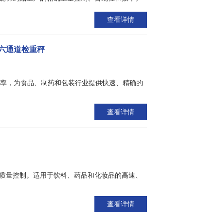
查看详情
六通道检重秤
产效率，为食品、制药和包装行业提供快速、精确的
查看详情
质量控制。适用于饮料、药品和化妆品的高速、
查看详情