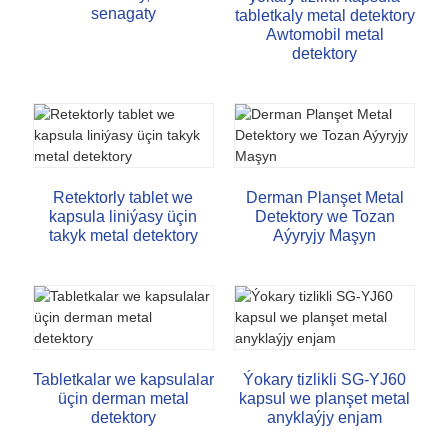
senagaty
tabletkaly metal detektory
Awtomobil metal
detektory
Retektorly tablet we
Derman Planşet Metal
kapsula liniýasy üçin
Detektory we Tozan
takyk metal detektory
Aýyryjy Maşyn
Tabletkalar we kapsulalar
Ýokary tizlikli SG-YJ60
üçin derman metal
kapsul we planşet metal
detektory
anyklaýjy enjam