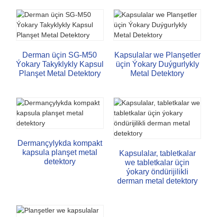
Derman üçin SG-M50
Kapsulalar we Planşetler
Ýokary Takyklykly Kapsul
üçin Ýokary Duýgurlykly
Planşet Metal Detektory
Metal Detektory
Dermançylykda kompakt
kapsula planşet metal
Kapsulalar, tabletkalar
detektory
we tabletkalar üçin
ýokary öndürijilikli
derman metal detektory