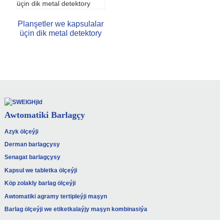
Planşetler we kapsulalar
üçin dik metal detektory
Awtomatiki Barlagçy
Azyk ölçeýji
Derman barlagçysy
Senagat barlagçysy
Kapsul we tabletka ölçeýji
Köp zolakly barlag ölçeýji
Awtomatiki agramy tertipleýji maşyn
Barlag ölçeýji we etiketkalaýjy maşyn kombinasiýa