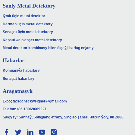
Sanly Metal Detektory
Iýmit üçin metal detektor
Derman üçin metal detektory
Senagat üçin metal detektory
Kapsul we planşet metal detektory
Metal detektor kombinasy bilen ölçeýji barlag enjamy
Habarlar
Kompaniýa habarlary
Senagat habarlary
Aragatnaşyk
E-poçta:
sgcheckweigher@gmail.com
Telefon:
+86 18069669221
Salgysy: Şanhaý, Songjiang etraby, Sinçiao şäheri, Jiuxin ýoly, 88 2888