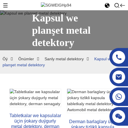
Kapsul we
planşet metal
detektory
Öý
Önümler
Sanly metal detektory
Kapsul we
planşet metal detektory
sgcheckweigher@gmail.com
Tabletkalar we kapsulalar
üçin ýokary duýgurly
Derman barlaglary üçin
metal detektory, derman
ýokary tizlikli kapsula