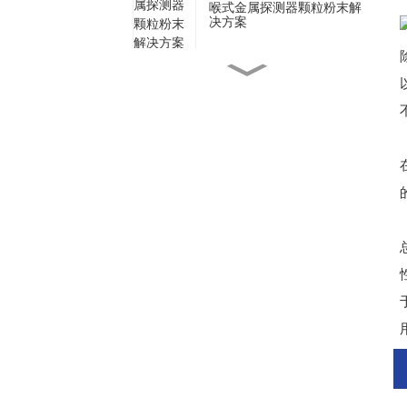
喉式金属探测器颗粒粉末解
决方案
多级称重分拣机在线称重分
级机
用于咖啡袋生产的动态多通
道检重秤
用于瓶装食品在线质量控制
的高速检重秤
用于工业制造的重型金属探
测器