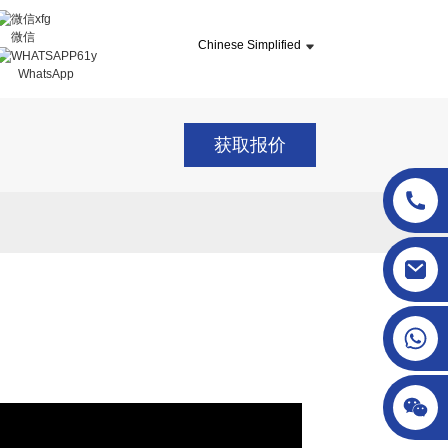
微信
Chinese Simplified
WhatsApp
获取报价
sgcheckweigher@gmail.com