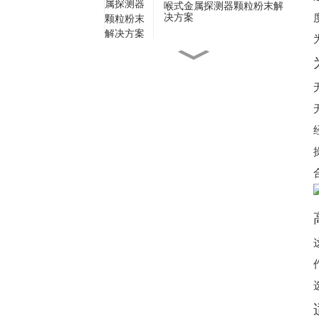
喉式金属探测器颗粒粉末解
决方案
多级称重分拣机在线称重分
级机
用于咖啡袋生产的动态多通
道检重秤
用于瓶装食品在线质量控制
的高速检重秤
用于工业制造的重型金属探
测器