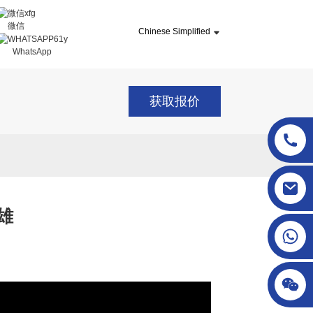
微信
Chinese Simplified
WhatsApp
获取报价
sgcheckweigher@gmail.com
雄