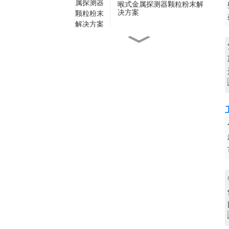
喉式金属探测器颗粒粉末解
决方案
多级称重分拣机在线称重分
级机
用于咖啡袋生产的动态多通
道检重秤
用于瓶装食品在线质量控制
的高速检重秤
用于工业制造的重型金属探
测器