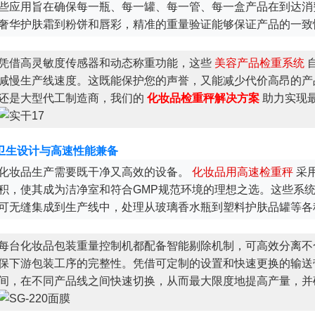
些应用旨在确保每一瓶、每一罐、每一管、每一盒产品在到达消
奢华护肤霜到粉饼和唇彩，精准的重量验证能够保证产品的一致
凭借高灵敏度传感器和动态称重功能，这些
美容产品检重系统
减慢生产线速度。这既能保护您的声誉，又能减少代价高昂的产
还是大型代工制造商，我们的
化妆品检重秤解决方案
助力实现
卫生设计与高速性能兼备
化妆品生产需要既干净又高效的设备。
化妆品用高速检重秤
采
积，使其成为洁净室和符合GMP规范环境的理想之选。这些系
可无缝集成到生产线中，处理从玻璃香水瓶到塑料护肤品罐等各
每台化妆品包装重量控制机都配备智能剔除机制，可高效分离不
保下游包装工序的完整性。凭借可定制的设置和快速更换的输送
间，在不同产品线之间快速切换，从而最大限度地提高产量，并