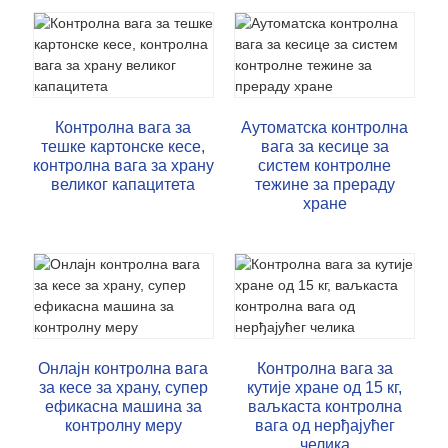
Контролна вага за
Аутоматска контролна
тешке картонске кесе,
вага за кесице за
контролна вага за храну
систем контролне
великог капацитета
тежине за прераду
хране
Онлајн контролна вага
Контролна вага за
за кесе за храну, супер
кутије хране од 15 кг,
ефикасна машина за
ваљкаста контролна
контролну меру
вага од нерђајућег
челика