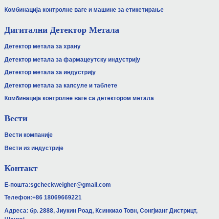
Комбинација контролне ваге и машине за етикетирање
Дигитални Детектор Метала
Детектор метала за храну
Детектор метала за фармацеутску индустрију
Детектор метала за индустрију
Детектор метала за капсуле и таблете
Комбинација контролне ваге са детектором метала
Вести
Вести компаније
Вести из индустрије
Контакт
Е-пошта:
sgcheckweigher@gmail.com
Телефон:
+86 18069669221
Адреса: бр. 2888, Јиукин Роад, Ксинкиао Товн, Сонгјианг Дистрицт,