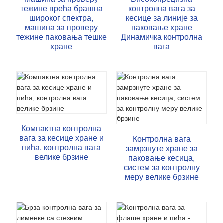
тежине врећа брашна
контролна вага за
широког спектра,
кесице за линије за
машина за проверу
паковање хране
тежине паковања тешке
Динамичка контролна
хране
вага
Компактна контролна
вага за кесице хране и
Контролна вага
пића, контролна вага
замрзнуте хране за
велике брзине
паковање кесица,
систем за контролну
меру велике брзине