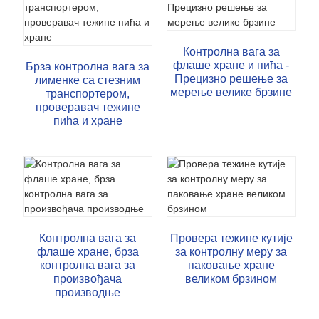
Контролна вага за
флаше хране и пића -
Брза контролна вага за
Прецизно решење за
лименке са стезним
мерење велике брзине
транспортером,
проверавач тежине
пића и хране
Контролна вага за
Провера тежине кутије
флаше хране, брза
за контролну меру за
контролна вага за
паковање хране
произвођача
великом брзином
производње