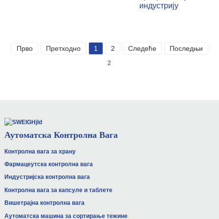
индустрију
Прво
Претходно
1
2
Следеће
Последњи
Ук
2
Аутоматска Контролна Вага
Контролна вага за храну
Фармацеутска контролна вага
Индустријска контролна вага
Контролна вага за капсуле и таблете
Вишетрајна контролна вага
Аутоматска машина за сортирање тежине