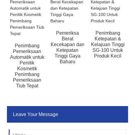
Pemeriksa
Penimbang
Berat
Ketepatan &
Kecekapan dan
Kelajuan Tinggi
Penimbang
Ketepatan
SG-100 Untuk
Pemeriksaan
Tinggi Gaya
Produk Kecil
A
Automatik untuk
Baharu
Penitik
Kosmetik
Penimbang
Pemeriksaan
Tiub Tepat
Leave Your Message