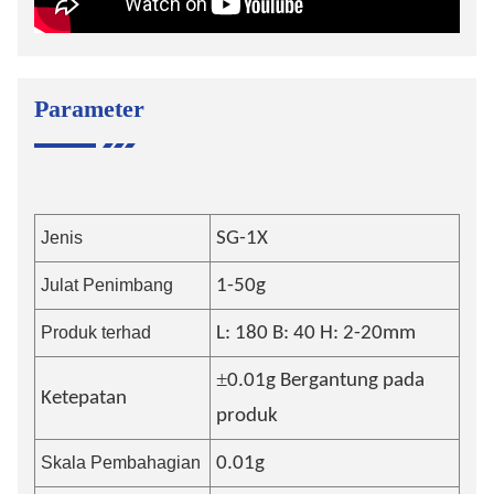
Parameter
Jenis
SG-1
X
Julat Penimbang
1-50
g
Produk terhad
L: 1
8
0 B:
4
0 H: 2-
2
0mm
±
0.
01
g Bergantung pada
Ketepatan
produk
Skala Pembahagian
0.01g