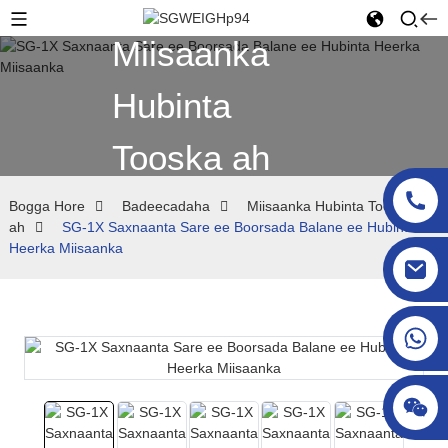
Miisaanka
Hubinta
Tooska ah
Bogga Hore
Badeecadaha
Miisaanka Hubinta Tooska
ah
SG-1X Saxnaanta Sare ee Boorsada Balane ee Hubinta
Heerka Miisaanka
sgcheckweigher@gmail.com