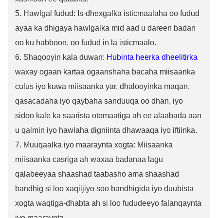
5. Hawlgal fudud: Is-dhexgalka isticmaalaha oo fudud
ayaa ka dhigaya hawlgalka mid aad u dareen badan
oo ku habboon, oo fudud in la isticmaalo.
6. Shaqooyin kala duwan:
Hubinta heerka dheelitirka
waxay ogaan kartaa ogaanshaha bacaha miisaanka
culus iyo kuwa miisaanka yar, dhalooyinka maqan,
qasacadaha iyo qaybaha sanduuqa oo dhan, iyo
sidoo kale ka saarista otomaatiga ah ee alaabada aan
u qalmin iyo hawlaha digniinta dhawaaqa iyo iftiinka.
7. Muuqaalka iyo maaraynta xogta: Miisaanka
miisaanka casriga ah waxaa badanaa lagu
qalabeeyaa shaashad taabasho ama shaashad
bandhig si loo xaqiijiyo soo bandhigida iyo duubista
xogta waqtiga-dhabta ah si loo fududeeyo falanqaynta
iyo maaraynta.