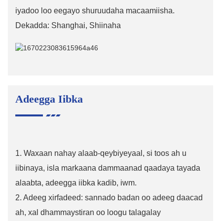
iyadoo loo eegayo shuruudaha macaamiisha.
Dekadda: Shanghai, Shiinaha
Adeegga Iibka
1. Waxaan nahay alaab-qeybiyeyaal, si toos ah u
iibinaya, isla markaana dammaanad qaadaya tayada
alaabta, adeegga iibka kadib, iwm.
2. Adeeg xirfadeed: sannado badan oo adeeg daacad
ah, xal dhammaystiran oo loogu talagalay