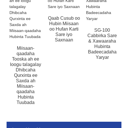
Qaab Cusub oo
Hubin Miisaan
oo Hufan Karti
SG-100
Sare iyo
W
Cabbirka Sare
Saxnaan
& Xawaaraha
Hubinta
Miisaan-
Badeecadaha
qaadaha
Yaryar
Tooska ah ee
loogu talagalay
Dhibcaha
Qurxinta ee
Saxda ah
Miisaan-
qaadaha
Hubinta
Tuubada