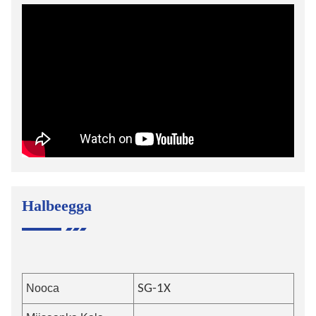
Halbeegga
Nooca
SG-1
X