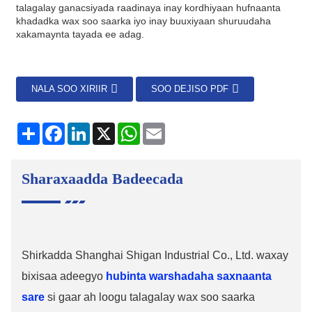
talagalay ganacsiyada raadinaya inay kordhiyaan hufnaanta
khadadka wax soo saarka iyo inay buuxiyaan shuruudaha
xakamaynta tayada ee adag.
NALA SOO XIRIIR
SOO DEJISO PDF
la
Facebook
LinkedIn
X
WhatsApp
Iimaylka
wadaag
Sharaxaadda Badeecada
Shirkadda Shanghai Shigan Industrial Co., Ltd. waxay
bixisaa adeegyo
hubinta warshadaha saxnaanta
sare
si gaar ah loogu talagalay wax soo saarka