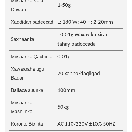
Miisaanka Kala
1-50
g
Duwan
Xaddidan badeecad
L: 1
8
0 W:
4
0 H: 2-
2
0mm
±
0.
01
g Waxay ku xiran
Saxnaanta
tahay badeecada
Miisaanka Qaybinta
0.01g
Xawaaraha ugu
7
0 xabbo/daqiiqad
Badan
Ballaca suunka
100mm
Miisaanka
5
0kg
Mashiinka
±
Koronto Bixinta
AC 110/220V
10% 50HZ