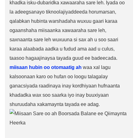
khadka isku-dubaridka xawaaraha sare leh. Iyada oo
la adeegsanayo tiknoolajiyaddeeda horumarsan,
qalabkan hubinta warshadaha wuxuu gaari karaa
ogaanshaha miisaanka xawaaraha sare leh,
saxnaanta sare leh wuxuuna si sax ah u soo saari
karaa alaabada aadka u fudud ama aad u culus,
taasoo hagaajinaysa tayada guud ee badeecada.
miisaan hubin oo otomaatig ah
waa xal lagu
kalsoonaan karo oo hufan oo loogu talagalay
ganacsiyada raadinaya inay kordhiyaan hufnaanta
khadadka wax soo saarka iyo inay buuxiyaan
shuruudaha xakamaynta tayada ee adag.