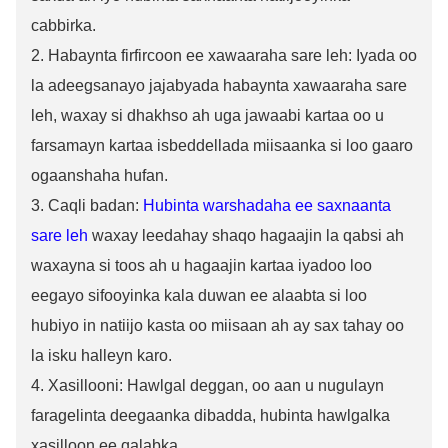
cabbirka.
2. Habaynta firfircoon ee xawaaraha sare leh: Iyada oo
la adeegsanayo jajabyada habaynta xawaaraha sare
leh, waxay si dhakhso ah uga jawaabi kartaa oo u
farsamayn kartaa isbeddellada miisaanka si loo gaaro
ogaanshaha hufan.
3. Caqli badan:
Hubinta warshadaha ee saxnaanta
sare leh
waxay leedahay shaqo hagaajin la qabsi ah
waxayna si toos ah u hagaajin kartaa iyadoo loo
eegayo sifooyinka kala duwan ee alaabta si loo
hubiyo in natiijo kasta oo miisaan ah ay sax tahay oo
la isku halleyn karo.
4. Xasillooni: Hawlgal deggan, oo aan u nugulayn
faragelinta deegaanka dibadda, hubinta hawlgalka
xasilloon ee qalabka.