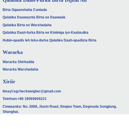
Qalabka Daah-Furka Birta Dijital Ah
Birta Ogaanshaha Cuntada
Qalabka Daawaynta Birta ee Daawada
Qalabka Birta ee Warshadaha
Qalabka Daah-furka Birta ee Kiniiniga iyo Kaabsulka
Hubin-qaadis leh Isku-darka Qalabka Daah-qaadista Birta
Wararka
Wararka Shirkadda
Wararka Warshadaha
Xiriir
Iimayl:
sgcheckweigher@gmail.com
Telefoon:
+86 18069669221
Cinwaanka: No. 2888, Jiuxin Road, Xinqiao Town, Degmada Songjiang,
Shanghai.