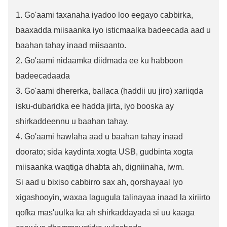
1. Go'aami taxanaha iyadoo loo eegayo cabbirka,
baaxadda miisaanka iyo isticmaalka badeecada aad u
baahan tahay inaad miisaanto.
2. Go'aami nidaamka diidmada ee ku habboon
badeecadaada
3. Go'aami dhererka, ballaca (haddii uu jiro) xariiqda
isku-dubaridka ee hadda jirta, iyo booska ay
shirkaddeennu u baahan tahay.
4. Go'aami hawlaha aad u baahan tahay inaad
doorato; sida kaydinta xogta USB, gudbinta xogta
miisaanka waqtiga dhabta ah, digniinaha, iwm.
Si aad u bixiso cabbirro sax ah, qorshayaal iyo
xigashooyin, waxaa lagugula talinayaa inaad la xiriirto
qofka mas'uulka ka ah shirkaddayada si uu kaaga