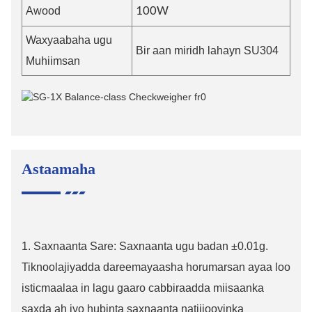
Awood
100W
Waxyaabaha ugu
Bir aan miridh lahayn SU304
Muhiimsan
Astaamaha
1. Saxnaanta Sare: Saxnaanta ugu badan ±0.01g.
Tiknoolajiyadda dareemayaasha horumarsan ayaa loo
isticmaalaa in lagu gaaro cabbiraadda miisaanka
saxda ah iyo hubinta saxnaanta natiijooyinka