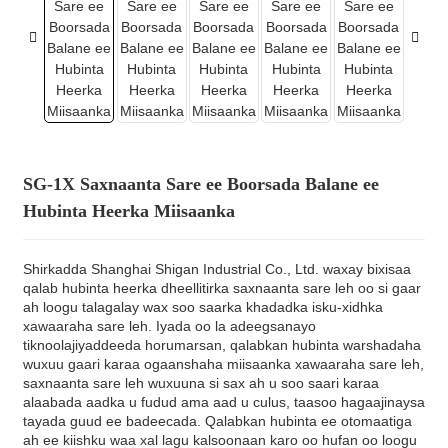
SG-1X Saxnaanta Sare ee Boorsada Balane ee
Hubinta Heerka Miisaanka
Shirkadda Shanghai Shigan Industrial Co., Ltd. waxay bixisaa
qalab hubinta heerka dheellitirka saxnaanta sare leh oo si gaar
ah loogu talagalay wax soo saarka khadadka isku-xidhka
xawaaraha sare leh. Iyada oo la adeegsanayo
tiknoolajiyaddeeda horumarsan, qalabkan hubinta warshadaha
wuxuu gaari karaa ogaanshaha miisaanka xawaaraha sare leh,
saxnaanta sare leh wuxuuna si sax ah u soo saari karaa
alaabada aadka u fudud ama aad u culus, taasoo hagaajinaysa
tayada guud ee badeecada. Qalabkan hubinta ee otomaatiga
ah ee kiishku waa xal lagu kalsoonaan karo oo hufan oo loogu