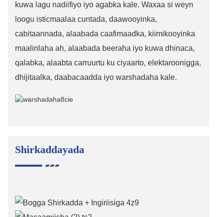
kuwa lagu nadiifiyo iyo agabka kale. Waxaa si weyn
loogu isticmaalaa cuntada, daawooyinka,
cabitaannada, alaabada caafimaadka, kiimikooyinka
maalinlaha ah, alaabada beeraha iyo kuwa dhinaca,
qalabka, alaabta carruurtu ku ciyaarto, elektaroonigga,
dhijitaalka, daabacaadda iyo warshadaha kale.
Shirkaddayada