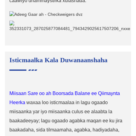
caawiyo dhammaystirka xulashada.
Isticmaalka Kala Duwanaanshaha
Miisaan Sare oo ah Boorsada Balane ee Qiimaynta
Heerka
waxaa loo isticmaalaa in lagu ogaado
miisaanka yar iyo miisaanka culus ee alaabta la
baakadeeyay; lagu ogaado agabka maqan ee ku jira
baakadaha, sida tilmaamaha, agabka, hadiyadaha,