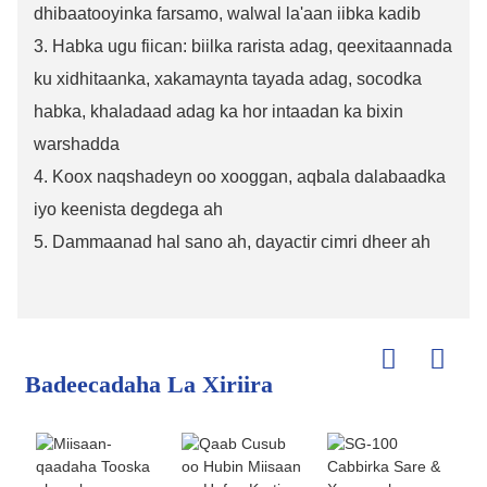
dhibaatooyinka farsamo, walwal la'aan iibka kadib
3. Habka ugu fiican: biilka rarista adag, qeexitaannada
ku xidhitaanka, xakamaynta tayada adag, socodka
habka, khaladaad adag ka hor intaadan ka bixin
warshadda
4. Koox naqshadeyn oo xooggan, aqbala dalabaadka
iyo keenista degdega ah
5. Dammaanad hal sano ah, dayactir cimri dheer ah
Badeecadaha La Xiriira