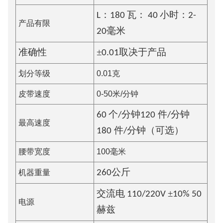
L：1
8
0 瓦：
4
0 小时：2-
产品有限
2
0毫米
±
准确性
0.
01
取决于产品
划分等级
0.01克
皮带速度
0-50米/分钟
6
0 个/分钟
120
件/分钟
最高速度
180
件/分钟
（可选）
腰带宽度
100毫米
机器重量
260
公斤
±
交流电 110/220V
10% 50
电源
赫兹