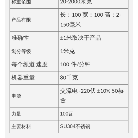
称重范围
2
0
-
200
0
米
克
长：100 宽：100 高：2-
产品有限
150毫米
±
准确性
1米
取决于产品
划分等级
1米
克
每个频道
速度
100
件/分钟
机器重量
8
0千克
±
交流电
-
220伏
10% 50赫
电源
兹
力量
100瓦
主要材料
SU304不锈钢