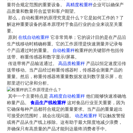
量符合规定范围的重要设备。
高精度检重秤
企业可以确保产
品质量和数量符合监管和客户期望。
那么，自动检重秤的原理究竟是什么？它是如何工作的？了
解这种重要设备的基本原理对于食品行业的企业来说至关重
要。
原则
在线自动检重秤
它非常简单；它的设计目的是在产品沿
生产线移动时精确称重。它的工作原理是快速测量并记录每
个产品通过时的重量。
自动检重秤
检重秤的关键部件包括传
送带、称重传感器和数字显示/屏幕。
传送带将产品输送通过。
高品质检重秤
产品以恒定速度沿传
送带移动。当产品经过称重传感器时，传感器会测量产品的
重量。然后，称重传感器将重量数据发送到数字显示屏，在
那里进行记录和分析。
其中一个主要特点是
高精度自动检重秤
他们能够快速准确地
称量产品。
食品生产线检重秤
这对食品行业至关重要，因为
它确保每种产品都符合规定的重量要求。当产品的重量超出
可接受的范围时，就会出现问题。
动态检重秤
可以触发警报
或将产品从生产线上移除。这有助于最大限度地减少浪费，
并确保只有高质量的产品才能到达最终消费者手中。