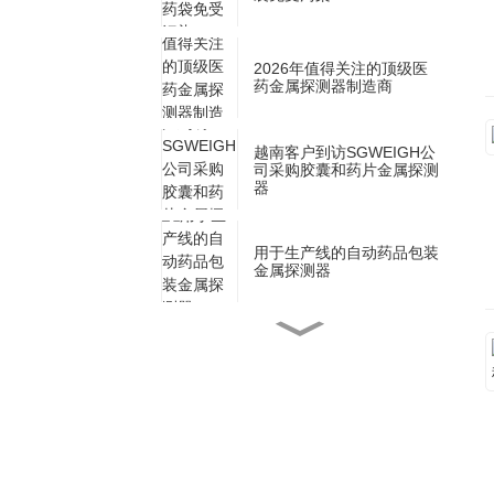
2026年值得关注的顶级医
药金属探测器制造商
越南客户到访SGWEIGH公
司采购胶囊和药片金属探测
器
用于生产线的自动药品包装
金属探测器
多通道粉末包装机与单通道
粉末包装机，哪种更适合您
的企业
多通道或单通道颗粒包装
机，哪种最适合您的业务？