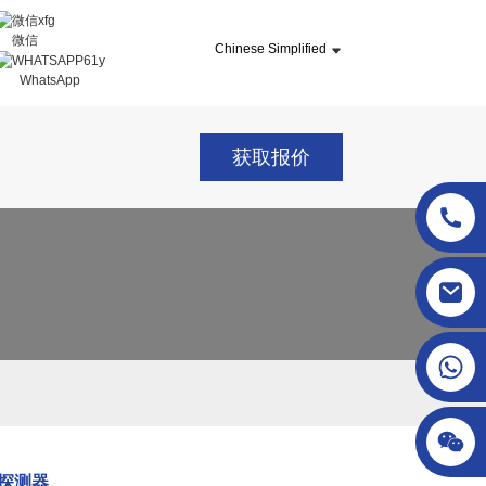
微信
Chinese Simplified
WhatsApp
获取报价
sgcheckweigher@gmail.com
属探测器