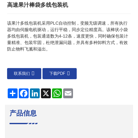
高速果汁棒袋多线包装机
该果汁多线包装机采用PLC自动控制，变频无级调速，所有执行
器均由伺服电机驱动，运行平稳，同步定位精度高。该棒状小袋
多线包装机，包装通道数为4-12条，速度更快，同时确保包装计
量精准、包装牢固，杜绝泄漏问题，并具有多种卸料方式，有效
防止物料飞溅和溢出。
联系我们
下载PDF
分
Facebook
LinkedIn
X
WhatsApp
电
享
子
邮
件
产品信息