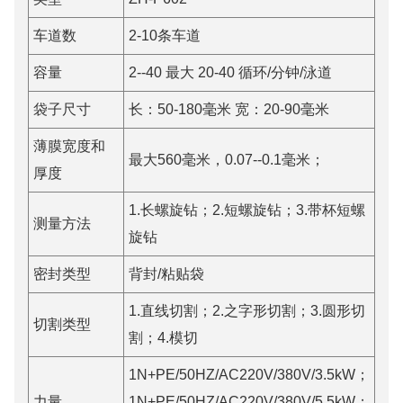
车道数
2-10条车道
容量
2--40 最大 20-40 循环/分钟/泳道
袋子尺寸
长：50-180毫米 宽：20-90毫米
薄膜宽度和
最大560毫米，0.07--0.1毫米；
厚度
1.长螺旋钻；2.短螺旋钻；3.带杯短螺
测量方法
旋钻
密封类型
背封/粘贴袋
1.直线切割；2.之字形切割；3.圆形切
切割类型
割；4.模切
1N+PE/50HZ/AC220V/380V/3.5kW；
力量
1N+PE/50HZ/AC220V/380V/5.5kW；