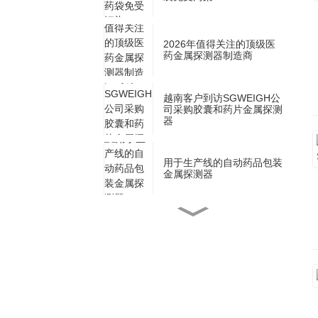
2026年值得关注的顶级医
药金属探测器制造商
越南客户到访SGWEIGH公
司采购胶囊和药片金属探测
器
用于生产线的自动药品包装
金属探测器
多通道粉末包装机与单通道
粉末包装机，哪种更适合您
的企业
多通道或单通道颗粒包装
机，哪种最适合您的业务？