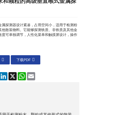
末和颗粒的高级垂直喉式金属探
Loading...
Loading...
Loading...
Loading...
金属探测器设计紧凑，占用空间小，适用于检测粉
其他散装物料。它能够探测铁质、非铁质及其他金
敏度可单独调节，人性化菜单和触摸屏设计，操作
们
下载PDF
Facebook
LinkedIn
X
WhatsApp
电
子
邮
件
适用于检测粉末、颗粒或其他形式的散装