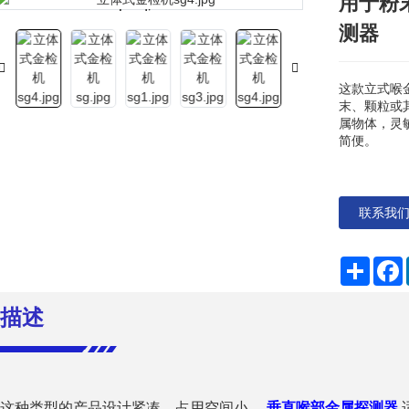
用于粉
Loading...
Loading...
测器
这款立式喉
末、颗粒或
属物体，灵
简便。
联系我
分
享
描述
这种类型的产品设计紧凑，占用空间小。
垂直喉部金属探测器