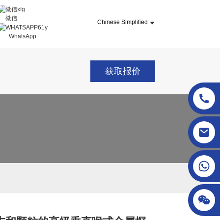
微信
Chinese Simplified
WhatsApp
获取报价
sgcheckweigher@gmail.com