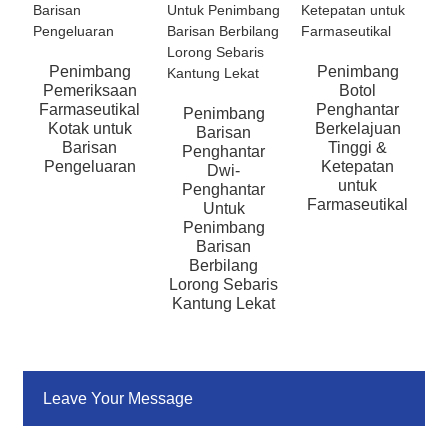
Penimbang
Penimbang
Pemeriksaan
Botol
Farmaseutikal
Penghantar
Penimbang
A
Kotak untuk
Berkelajuan
Barisan
Barisan
Tinggi &
Penghantar
Pengeluaran
Ketepatan
Dwi-
untuk
Penghantar
Farmaseutikal
Untuk
Penimbang
Barisan
Berbilang
Lorong Sebaris
Kantung Lekat
Leave Your Message