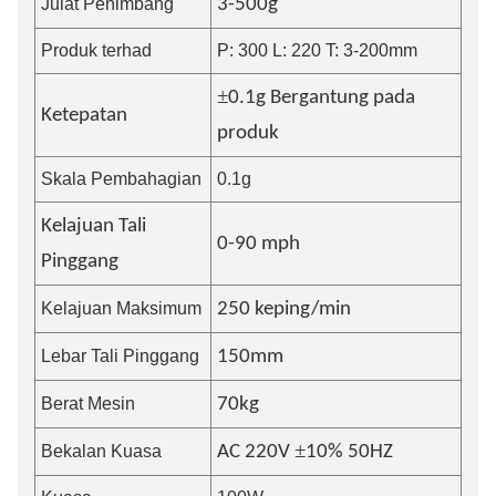
Julat Penimbang
3-500g
Produk terhad
P: 300 L: 220 T: 3-200mm
±
0.1g Bergantung pada
Ketepatan
produk
Skala Pembahagian
0.1g
Kelajuan Tali
0-90 mph
Pinggang
Kelajuan Maksimum
250 keping/min
Lebar Tali Pinggang
150mm
Berat Mesin
70
kg
±
Bekalan Kuasa
AC 220V
10% 50HZ