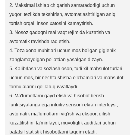
2. Maksimal ishlab chiqarish samaradorligi uchun
yuqori tezlikda tekshirish, avtomatlashtirilgan aniq
tortish orqali inson xatosini kamaytirish.
3. Nosoz qadoqni real vaqt rejimida kuzatish va
avtomatik ravishda rad etish.
4. Toza xona muhitlari uchun mos bo'lgan gigienik
zanglamaydigan po'latdan yasalgan dizayn.
5. Kalibrlash va sozlash oson, turli xil mahsulot turlari
uchun mos, bir nechta shisha o'lchamlari va mahsulot
formulalarini qo'llab-quvvatlaydi.
6. Ma'lumotlarni qayd etish va hisobot berish
funktsiyalariga ega intuitiv sensorli ekran interfeysi,
avtomatik ma'lumotlarni yig'ish va eksport qilish
kuzatilishini ta'minlaydi, muvofiqlik auditlari uchun
batafsil statistik hisobotlarni taqdim etadi.