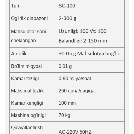
Turi
SG-100
Og'irlik diapazoni
2-300 g
Uzunligi: 100 Vt: 100
Mahsulotlar soni
cheklangan
Balandligi: 2-150 mm
±
Aniqlik
0.
0
5 g Mahsulotga bog'liq
Bo'lim miqyosi
0,01 g
Kamar tezligi
0-90 milya/soat
Maksimal tezlik
260 dona/daqiqa
Kamar kengligi
100 mm
Mashina og'irligi
70 kg
Quvvatlantirish
AC-220V 50HZ