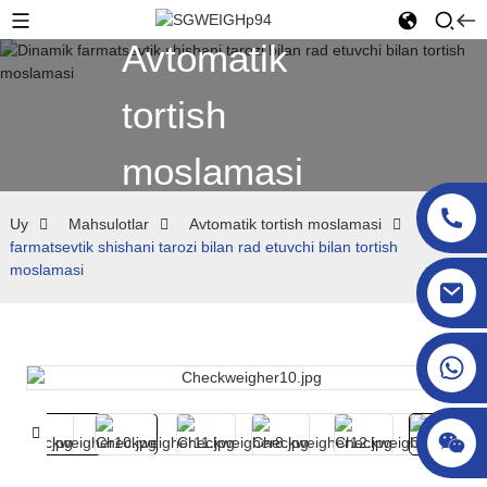
Avtomatik
tortish
moslamasi
Uy
Mahsulotlar
Avtomatik tortish moslamasi
Dinamik
farmatsevtik shishani tarozi bilan rad etuvchi bilan tortish
moslamasi
sgcheckweigher@gmail.com