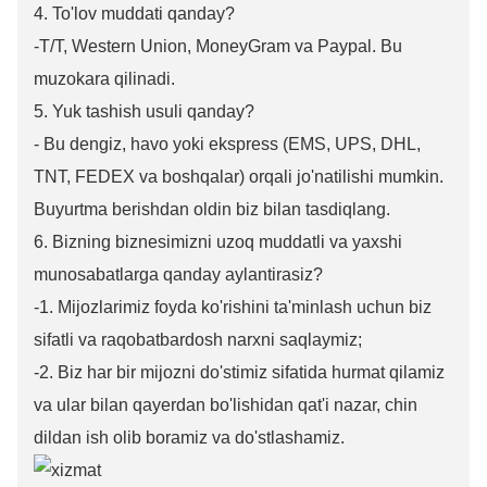
4. To'lov muddati qanday?
-T/T, Western Union, MoneyGram va Paypal. Bu
muzokara qilinadi.
5. Yuk tashish usuli qanday?
- Bu dengiz, havo yoki ekspress (EMS, UPS, DHL,
TNT, FEDEX va boshqalar) orqali jo'natilishi mumkin.
Buyurtma berishdan oldin biz bilan tasdiqlang.
6. Bizning biznesimizni uzoq muddatli va yaxshi
munosabatlarga qanday aylantirasiz?
-1. Mijozlarimiz foyda ko'rishini ta'minlash uchun biz
sifatli va raqobatbardosh narxni saqlaymiz;
-2. Biz har bir mijozni do'stimiz sifatida hurmat qilamiz
va ular bilan qayerdan bo'lishidan qat'i nazar, chin
dildan ish olib boramiz va do'stlashamiz.