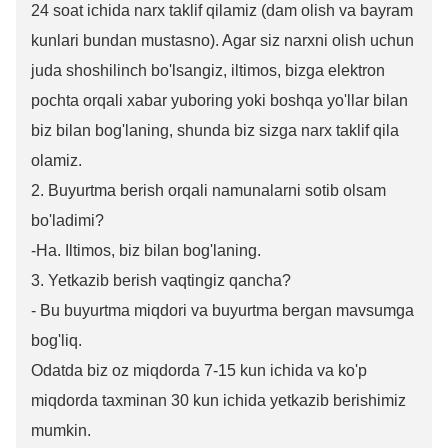
24 soat ichida narx taklif qilamiz (dam olish va bayram
kunlari bundan mustasno). Agar siz narxni olish uchun
juda shoshilinch bo'lsangiz, iltimos, bizga elektron
pochta orqali xabar yuboring yoki boshqa yo'llar bilan
biz bilan bog'laning, shunda biz sizga narx taklif qila
olamiz.
2. Buyurtma berish orqali namunalarni sotib olsam
bo'ladimi?
-Ha. Iltimos, biz bilan bog'laning.
3. Yetkazib berish vaqtingiz qancha?
- Bu buyurtma miqdori va buyurtma bergan mavsumga
bog'liq.
Odatda biz oz miqdorda 7-15 kun ichida va ko'p
miqdorda taxminan 30 kun ichida yetkazib berishimiz
mumkin.