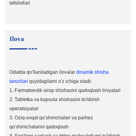
Ilova
Odatda qo'llaniladigan ilovalar
dinamik shisha
tarozilari
quyidagilarni o'z ichiga oladi:
1. Farmatsevtik sirop shishasini qadoqlash liniyalari
2. Tabletka va kapsula shishasini to'ldirish
operatsiyalari
3. Oziq-ovqat qo'shimchalari va parhez
qo'shimchalarini qadoqlash
4. Sog'liqni saqlash va tibbiy mahsulotlarni to'ldirish