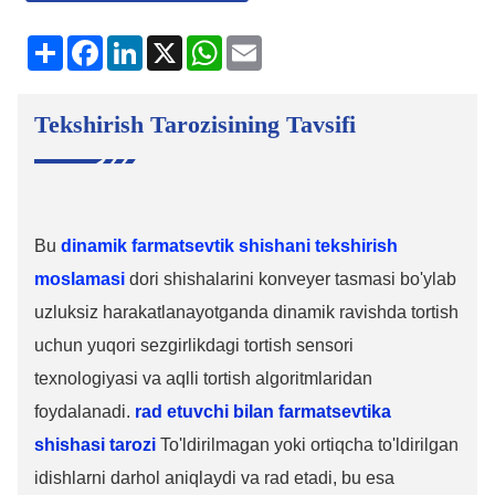
ulashish
Facebook
LinkedIn
X
WhatsApp
Elektron
pochta
Tekshirish Tarozisining Tavsifi
Bu
dinamik farmatsevtik shishani tekshirish
moslamasi
dori shishalarini konveyer tasmasi bo'ylab
uzluksiz harakatlanayotganda dinamik ravishda tortish
uchun yuqori sezgirlikdagi tortish sensori
texnologiyasi va aqlli tortish algoritmlaridan
foydalanadi.
rad etuvchi bilan farmatsevtika
shishasi tarozi
To'ldirilmagan yoki ortiqcha to'ldirilgan
idishlarni darhol aniqlaydi va rad etadi, bu esa