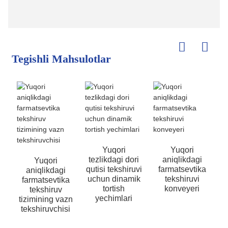
Tegishli Mahsulotlar
Yuqori
Yuqori
tezlikdagi dori
aniqlikdagi
Yuqori
qutisi tekshiruvi
farmatsevtika
aniqlikdagi
uchun dinamik
tekshiruvi
farmatsevtika
i
tortish
konveyeri
tekshiruv
yechimlari
tizimining vazn
tekshiruvchisi