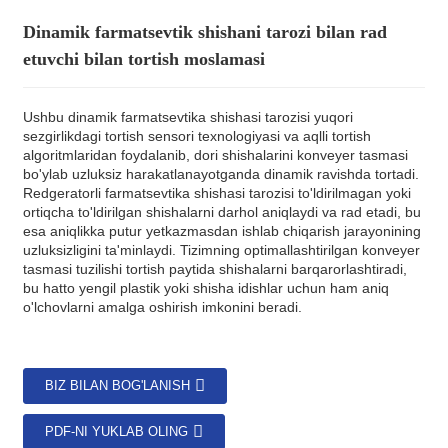
Dinamik farmatsevtik shishani tarozi bilan rad
etuvchi bilan tortish moslamasi
Ushbu dinamik farmatsevtika shishasi tarozisi yuqori
sezgirlikdagi tortish sensori texnologiyasi va aqlli tortish
algoritmlaridan foydalanib, dori shishalarini konveyer tasmasi
bo'ylab uzluksiz harakatlanayotganda dinamik ravishda tortadi.
Redgeratorli farmatsevtika shishasi tarozisi to'ldirilmagan yoki
ortiqcha to'ldirilgan shishalarni darhol aniqlaydi va rad etadi, bu
esa aniqlikka putur yetkazmasdan ishlab chiqarish jarayonining
uzluksizligini ta'minlaydi. Tizimning optimallashtirilgan konveyer
tasmasi tuzilishi tortish paytida shishalarni barqarorlashtiradi,
bu hatto yengil plastik yoki shisha idishlar uchun ham aniq
o'lchovlarni amalga oshirish imkonini beradi.
BIZ BILAN BOG'LANISH
PDF-NI YUKLAB OLING