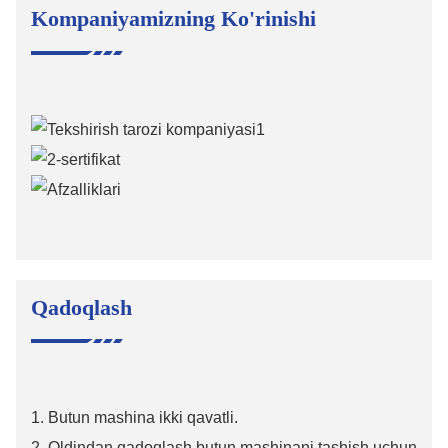
Kompaniyamizning Ko'rinishi
Qadoqlash
1. Butun mashina ikki qavatli.
2. Oldindan qadoqlash butun mashinani tashish uchun