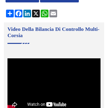
condividere
Facebook
LinkedIn
X
Bomba
E-
mail
Video Della Bilancia Di Controllo Multi-
Corsia