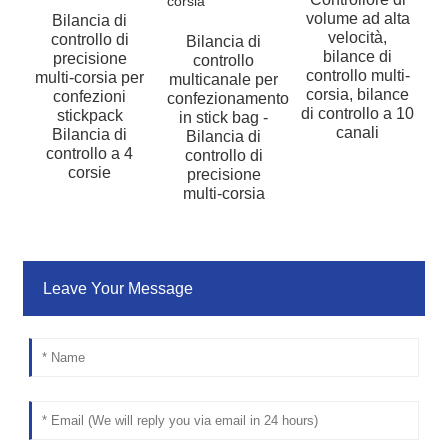
volume ad alta
Bilancia di
velocità,
controllo di
Bilancia di
a
bilance di
precisione
controllo
controllo multi-
multi-corsia per
multicanale per
corsia, bilance
confezioni
confezionamento
di controllo a 10
stickpack
in stick bag -
canali
Bilancia di
Bilancia di
controllo a 4
controllo di
corsie
precisione
multi-corsia
Leave Your Message