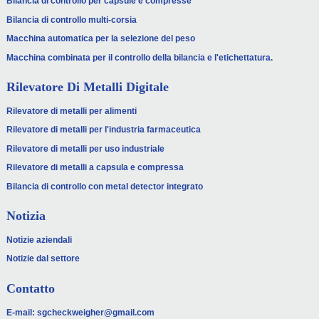
Bilancia di controllo per capsule e compresse
comprendere quali siano i sistemi migliori e le loro
potenzialità. Ogni opzione presenta vantaggi e svantaggi,
Bilancia di controllo multi-corsia
quindi è essenziale prendersi il tempo necessario per
Macchina automatica per la selezione del peso
scegliere quella giusta: non bisogna affrettarsi e rischiare di
Macchina combinata per il controllo della bilancia e l'etichettatura.
incorrere in problemi in futuro.
Rilevatore Di Metalli Digitale
Rilevatore di metalli per alimenti
Rilevatore di metalli per l'industria farmaceutica
Rilevatore di metalli per uso industriale
Rilevatore di metalli a capsula e compressa
Bilancia di controllo con metal detector integrato
Notizia
Notizie aziendali
Notizie dal settore
Contatto
E-mail:
sgcheckweigher@gmail.com