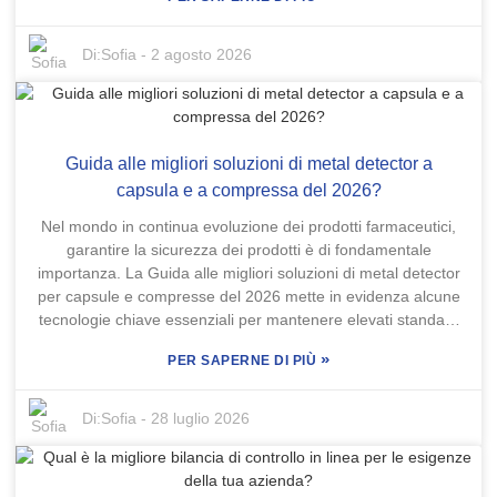
imprescindibili. Aziende come Mettler Toledo e Ishida si sono
guadagnate un'ottima reputazione per le loro soluzioni
sofisticate, e a ragione. I consumatori richiedono misurazioni
Di:
Sofia
-
2 agosto 2026
degli alimenti più accurate che mai. Normative di sicurezza
più severe impongono alle aziende di utilizzare strumenti
affidabili. Una buona bilancia di controllo per alimenti può
davvero contribuire a ottimizzare le linee di produzione senza
Guida alle migliori soluzioni di metal detector a
compromettere gli standard. Ma c'è un aspetto importante da
considerare: non tutte le macchine sono uguali. Alcune
capsula e a compressa del 2026?
potrebbero non raggiungere le velocità richieste o la loro
Nel mondo in continua evoluzione dei prodotti farmaceutici,
precisione potrebbe essere insufficiente, il che è
garantire la sicurezza dei prodotti è di fondamentale
assolutamente inaccettabile. Pertanto, investire in una
importanza. La Guida alle migliori soluzioni di metal detector
bilancia di controllo per alimenti affidabile può davvero
per capsule e compresse del 2026 mette in evidenza alcune
incrementare l'efficienza. Detto questo, è fondamentale
tecnologie chiave essenziali per mantenere elevati standard
valutare attentamente tutte le opzioni disponibili. Certo, ci
di qualità. Con l'aumento della domanda di sistemi di
sono marchi che possono sembrare allettanti perché più
»
PER SAPERNE DI PIÙ
rilevamento affidabili, soprattutto considerando che le vendite
economici, ma se non hanno una comprovata esperienza, si
globali del settore farmaceutico dovrebbero raggiungere
rischia di compromettere la loro affidabilità. Trovare il giusto
circa 1.500 miliardi di dollari entro il 2023 (grazie,
Di:
Sofia
-
28 luglio 2026
equilibrio tra costo e qualità è fondamentale, soprattutto nel
ResearchAndMarkets!), diventa ancora più evidente
mercato odierno, estremamente competitivo, dove ogni
l'importanza di strumenti robusti come i metal detector per
dettaglio conta.
capsule e compresse, che ci consentono di mantenere