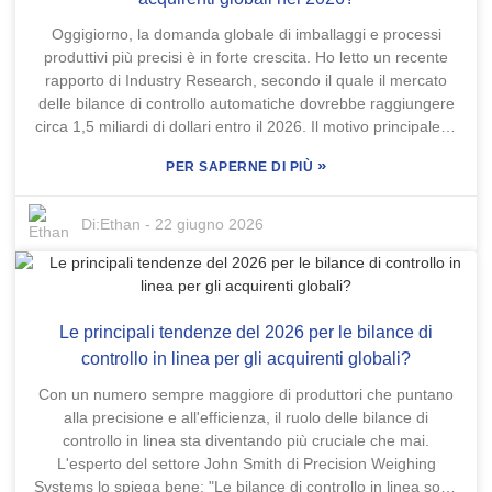
un'ottima reputazione per affidabilità e qualità, ma anche le
Oggigiorno, la domanda globale di imballaggi e processi
migliori macchine presentano delle peculiarità, come la
produttivi più precisi è in forte crescita. Ho letto un recente
necessità di manutenzione o un costo iniziale piuttosto
rapporto di Industry Research, secondo il quale il mercato
elevato. Pertanto, scegliere la giusta macchina
delle bilance di controllo automatiche dovrebbe raggiungere
confezionatrice multi-corsia per buste è fondamentale. Ciò
circa 1,5 miliardi di dollari entro il 2026. Il motivo principale di
che funziona bene per un'azienda potrebbe non essere
questa spinta? La crescente necessità di un migliore
ideale per un'altra, e prendersi il tempo per informarsi o
»
PER SAPERNE DI PIÙ
controllo qualità. Le bilance di controllo automatiche sono
parlare con degli esperti può davvero ripagare. Prendere una
praticamente essenziali: contribuiscono a garantire che i
decisione affrettata potrebbe causare inefficienze in futuro. A
prodotti raggiungano il peso corretto, aumentano l'efficienza
Di:
Ethan
-
22 giugno 2026
lungo termine, dedicare del tempo a valutare le diverse
e riducono gli sprechi. Non c'è da stupirsi che così tanti
opzioni vi eviterà grattacapi e contribuirà al successo della
produttori le considerino un elemento imprescindibile! Il Dott.
vostra attività.
William Tanner, esperto di automazione di TechInsights, ha
sottolineato che un solido sistema di bilance di controllo
Le principali tendenze del 2026 per le bilance di
automatiche è fondamentale per mantenere la fiducia dei
clienti e garantire un'elevata qualità. Tuttavia, con tutte le
controllo in linea per gli acquirenti globali?
opzioni disponibili, scegliere quella giusta può risultare
Con un numero sempre maggiore di produttori che puntano
piuttosto complicato. Ci sono molti aspetti da considerare:
alla precisione e all'efficienza, il ruolo delle bilance di
funzionalità, aggiornamenti tecnologici, affidabilità, e la scelta
controllo in linea sta diventando più cruciale che mai.
non è sempre semplice. Alcune bilance di controllo
L'esperto del settore John Smith di Precision Weighing
richiedono una calibrazione costante, mentre altre
Systems lo spiega bene: "Le bilance di controllo in linea sono