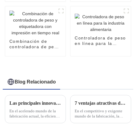
botellas
farmacéuticas
Controladora de peso
Combinación de
en línea para la
controladora de peso
industria alimentaria
y etiquetadora con
impresión en tiempo
real
Blog Relacionado
Las principales innovaciones en combinaciones de controladoras de peso y etiquetadoras que debe conocer
7 ventajas atractivas de elegir una envasadora de gránulos de múltiples carriles
En el acelerado mundo de la
En el competitivo y exigente
fabricación actual, la eficiencia
mundo de la fabricación, la
y la precisión son
eficiencia y la precisión son
fundamentales. Cada vez más
más importantes que nunca.
empresas se suman a la
Ahí es donde entra en juego un