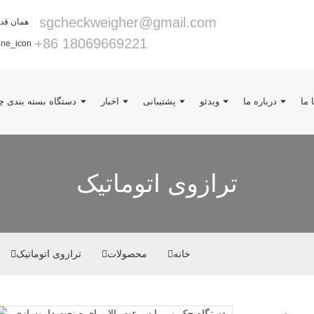
sgcheckweigher@gmail.com
‎+86 18069669221‎
 ما
درباره ما
ویدئو
پشتیبانی
اخبار
دستگاه بسته بندی چن
ترازوی اتوماتیک
خانه
محصولات
ترازوی اتوماتیک