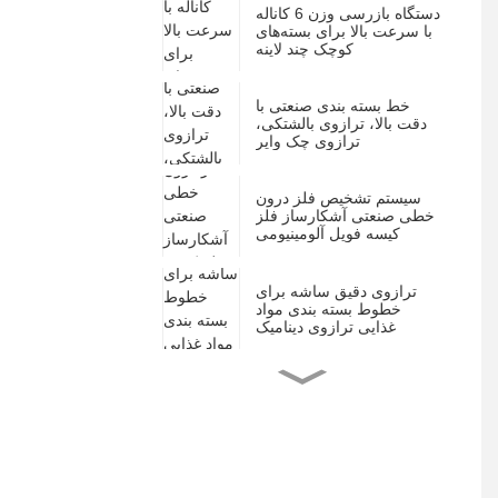
دستگاه بازرسی وزن 6 کاناله
با سرعت بالا برای بسته‌های
کوچک چند لاینه
خط بسته بندی صنعتی با
دقت بالا، ترازوی بالشتکی،
ترازوی چک وایر
سیستم تشخیص فلز درون
خطی صنعتی آشکارساز فلز
کیسه فویل آلومینیومی
ترازوی دقیق ساشه برای
خطوط بسته بندی مواد
غذایی ترازوی دینامیک
فلزیاب با حساسیت بالا برای
قرص و کپسول دارویی
ترازوی دارویی برای بسته
بندی تاول جعبه ای با دقت