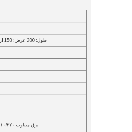
طول: 200 عرض: 150 ارتفاع: 3-200 میلی‌متر
برق متناوب ۱۱۰/۲۲۰ ولت ±۱۰٪ ۵۰ هرتز